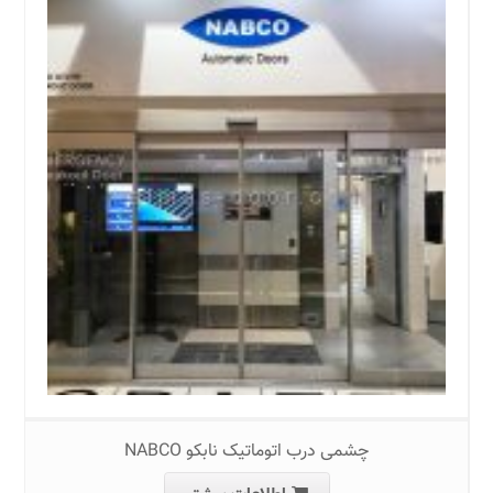
چشمی درب اتوماتیک نابکو NABCO