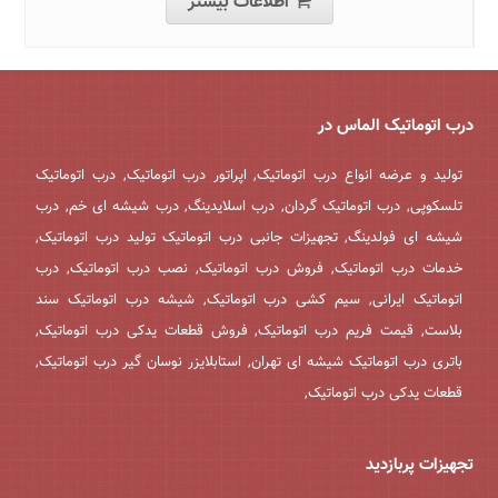
اطلاعات بیشتر
درب اتوماتیک الماس در
تولید و عرضه انواع درب اتوماتیک, اپراتور درب اتوماتیک, درب اتوماتیک
تلسکوپی, درب اتوماتیک گردان, درب اسلایدینگ, درب شیشه ای خم, درب
شیشه ای فولدینگ, تجهیزات جانبی درب اتوماتیک تولید درب اتوماتیک,
خدمات درب اتوماتیک, فروش درب اتوماتیک, نصب درب اتوماتیک, درب
اتوماتیک ایرانی, سیم کشی درب اتوماتیک, شیشه درب اتوماتیک سند
بلاست, قیمت فریم درب اتوماتیک, فروش قطعات یدکی درب اتوماتیک,
باتری درب اتوماتیک شیشه ای تهران, استابلایزر نوسان گیر درب اتوماتیک,
قطعات یدکی درب اتوماتیک,
تجهیزات پربازدید