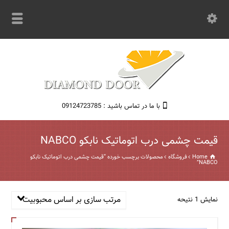
با ما در تماس باشید : 09124723785
قیمت چشمی درب اتوماتیک نابکو NABCO
Home
فروشگاه
محصولات برچسب خورده “قیمت چشمی درب اتوماتیک نابکو
NABCO”
مرتب سازی بر اساس محبوبیت
نمایش 1 نتیحه