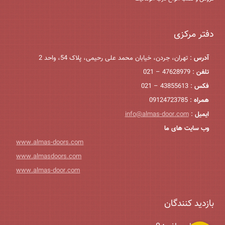
دفتر مرکزی
آدرس
: تهران، جردن، خیابان محمد علی رحیمی، پلاک 54، واحد 2
تلفن
: 47628979 – 021
فکس
: 43855613 – 021
همراه
: 09124723785
ایمیل
:
info@almas-door.com
وب سایت های ما
www.almas-doors.com
www.almasdoors.com
www.almas-door.com
بازدید کنندگان