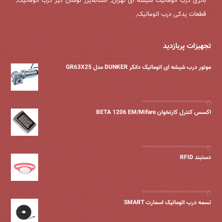
باتری درب اتوماتیک شیشه ای تهران, استابلایزر نوسان گیر درب اتوماتیک,
قطعات یدکی درب اتوماتیک,
تجهیزات پربازدید
موتور درب شیشه ای اتوماتیک دانکر DUNKER مدل GR63X25
اکسس کنترل کارتخوان BETA 1206 EM/Mifare
دستبند RFID
تسمه درب اتوماتیک اسمارت SMART