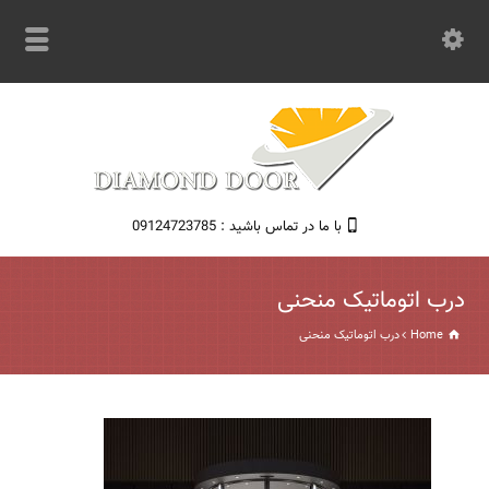
با ما در تماس باشید : 09124723785
درب اتوماتیک منحنی
Home
درب اتوماتیک منحنی