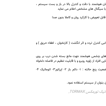
ر درب اتوماتیک تورمکس TORMAX 2101 : سیستم فرمان هوشمند با دقت و کنترل بالا در باز و بست سیستم ،
 با سیگنال های مشخص اعلام می نماید
اتصال به سیستم های جانبی کنترل تردد و اثر انگشت ( کارتخوان ، اطفاء حریق ) و
 درب اتوماتیک تورمکس TORMAX 2101 دارای سنسور های چشمی هوشمند جهت مانع بسته شدن درب بر روی
راد از زاویه روبرو و با قابلیت تنظیم در فاصله دلخواه
کلید تعیین وضعیت اپراتور درب اتوماتیک تورمکس TORMAX 2101 : کلیدتعیین وضعیت پنج حالته : ۱- دائم باز ۲- اپراتور۳- اتوماتیک ۴-
یک تورمکس TORMAX
,