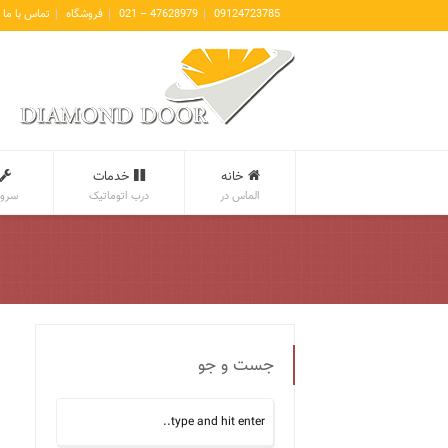
09124723785
47628979 – 021
فروشگاه
تماس با ما
خانه
خدمات
الماس در
درب اتوماتیک
سروی
جست و جو