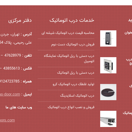
خدمات درب اتوماتیک
دفتر مرکزی
ید
خوان
محاسبه قیمت درب اتوماتیک شیشه ‌ای
آدرس
: تهران، جردن،
علی رحیمی، پلاک 54، واحد 2
فروش درب اتوماتیک دست دوم
تلفن
: 47628979 – 021
درب دستی با ریل اتوماتیک نمایشگاه
درب
اتومبیل
فکس
: 43855613 – 021
درب دستی با ریل اتوماتیک
همراه
: 09124723785
تولید غلطک درب اتوماتیک کرو
ک
ایمیل
:
as-door.com
درب اتوماتیک اسلایدینگ
فروش و نصب انواع درب اتوماتیک
وب سایت های ما
وماتیک
oors.com