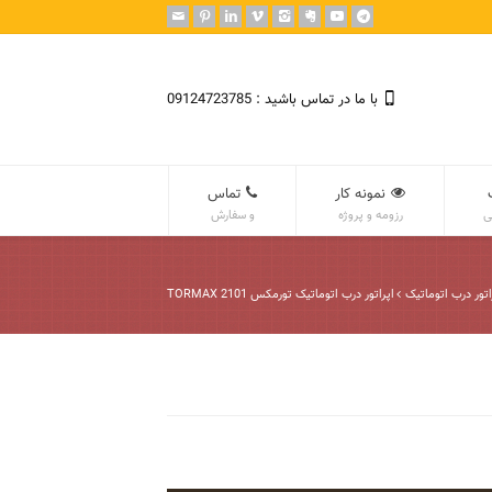
با ما در تماس باشید : 09124723785
نمونه کار
تماس
ی
رزومه و پروژه
و سفارش
اتور درب اتوماتیک
اپراتور درب اتوماتیک تورمکس TORMAX 2101