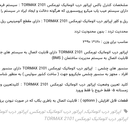
مشخصات کنترل باکس اپراتو
دارای سیستم عیب یاب میکرو پروسسوری که هرگونه دخالت و ایجاد ایراد در سیستم را
ریل و کاور اپراتور درب اتوماتیک تورمکس TORMAX 2101 : دارای مقطع آلومینیمی ریل قابل تعویض با کارکرد روان و کاملا بدون صدا
محددیت تردد : بدون محدودیت تردد
مناسب برای وزن : ۱۲۰*۱ ۹۰*۲
اپراتور درب اتوماتیک تورمکس TORMAX 2101 دارای قابلیت 
قابلیت اتصال به سیستم مدیریت ساختمان ( BMS)
سنسور های چشمی : اپراتور
افراد ، مجهز به سنسور چشمی مایکرویو جهت ( ساخت کشور سوئیس ) به منظور شناسایی اف
زمستانه ۵- فقط خروج یا فقط ورورد
قطعات قابل افزایش ( optionn ) : قابلیت اتصال به باطری بکاب که در صورت نبودن برق بتوان از سیستم استفاده نمود.
اپراتور درب اتوماتیک
,
اپراتور درب اتوماتیک تورمکس
,
اپراتور درب اتومات
اپراتور درب اتوماتیک تورمکس TORMAX 2101