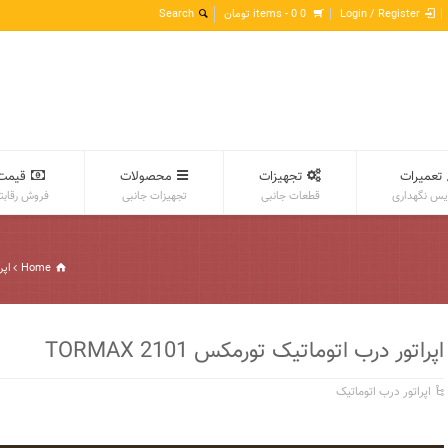
Login / Register
0 items -
0
تومان
تعمیرات
تجهیزات
محصولات
قیمت
س نگهداری
قطعات جانبی
تجهیزات جانبی
فروش رقابت
Home
اپر
اپراتور درب اتوماتیک تورمکس TORMAX 2101
اپراتور درب اتوماتیک