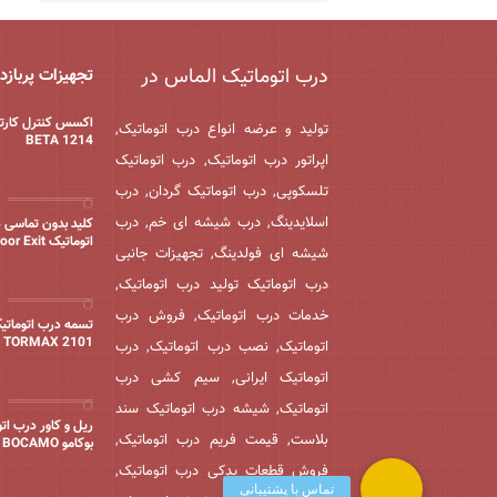
درب اتوماتیک الماس در
تجهیزات پربازد
اکسس کنترل کارت
تولید و عرضه انواع درب اتوماتیک,
BETA 1214
اپراتور درب اتوماتیک, درب اتوماتیک
تلسکوپی, درب اتوماتیک گردان, درب
اسلایدینگ, درب شیشه ای خم, درب
کلید بدون تماسی 
اتوماتیک Door Exit
شیشه ای فولدینگ, تجهیزات جانبی
درب اتوماتیک تولید درب اتوماتیک,
خدمات درب اتوماتیک, فروش درب
تسمه درب اتوماتی
TORMAX 2101
اتوماتیک, نصب درب اتوماتیک, درب
اتوماتیک ایرانی, سیم کشی درب
اتوماتیک, شیشه درب اتوماتیک سند
ریل و کاور درب ات
بلاست, قیمت فریم درب اتوماتیک,
بوکامو BOCAMO
فروش قطعات یدکی درب اتوماتیک,