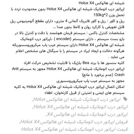
شیشه ای هالوکس Holux X4
اپراتور درب اتوماتیک شیشه ای هالوکس Holux X4 بدون محدودیت تردد با
تحمل وزن 2*150kg
ریل و کاور : ریل و کاور فابریک آلمانی 4 متری، دارای مقطع آلومینیومی ریل
قابل تعویض با کارکرد روان و کاملا بدون صدا …
مشخصات کنترل باکس : سیستم فرمان هوشمند با دقت و کنترل بالا در
بازو بست سیستم ، دارای سیستم (encoder ) ،اپراتور درب اتوماتیک
شیشه ای هالوکس Holux X4 دارای سیستم عیب یاب میکروپروسسوریکه
هرگونه دخالت و ایجاد ایراد در سیستم را با سیگنال های مشخص اعلام
می نماید .
کلیه سنسور ها با برند Bea بلژیک با قابلیت تشخیص حرکت افراد
اپراتور درب اتوماتیک شیشه ای هالوکس Holux X4 مجهز به سیستم Anti
Crash (عدم برخورد با مانع)
مجهز به سیستم عیب یاب میکروپروسسوری
امکان اتصال اپراتور درب اتوماتیک شیشه ای هالوکس Holux X4 به کلیه
سیستم های ایمنی و امنیتی از قبیل کارتخوان، اطفاء
اپراتور درب اتوماتیک شیشه ای هالوکس Holux
,
اپراتور درب اتوماتیک شیشه ای هالوکس Holux X4
,
اپراتور درب اتوماتیک شیشه ای هالوکس X4
,
فروش اپراتور درب اتوماتیک شیشه ای هالوکس Holux X4
,
قیمت اپراتور درب اتوماتیک شیشه ای هالوکس Holux X4