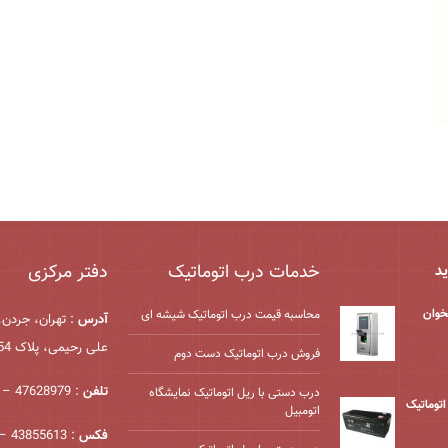
خدمات درب اتوماتیک
دفتر مرکزی
ید
خوان
محاسبه قیمت درب اتوماتیک شیشه ‌ای
آدرس
: تهران، جردن،
علی رحیمی، پلاک 54، واحد 2
فروش درب اتوماتیک دست دوم
تلفن
: 47628979 – 021
درب دستی با ریل اتوماتیک نمایشگاه
اتوماتیک
اتومبیل
فکس
: 43855613 – 021