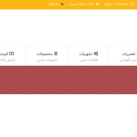
Login / Register
0 items -
0
تومان
تعمیرات
تجهیزات
محصولات
قیمت
س نگهداری
قطعات جانبی
تجهیزات جانبی
فروش رقابت