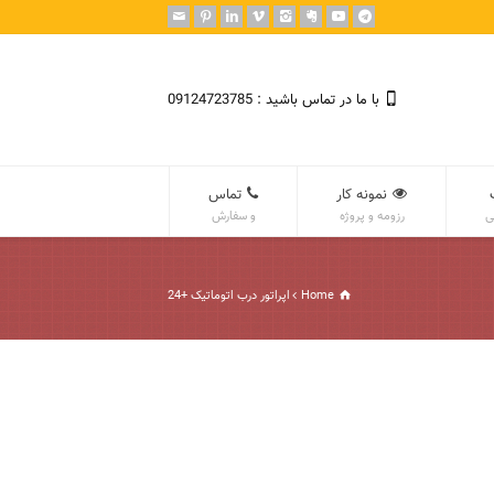
با ما در تماس باشید : 09124723785
نمونه کار
تماس
ی
رزومه و پروژه
و سفارش
Home
اپراتور درب اتوماتیک +24