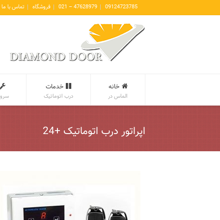
09124723785
47628979 – 021
فروشگاه
تماس با ما
خانه
خدمات
الماس در
درب اتوماتیک
سروی
اپراتور درب اتوماتیک +24