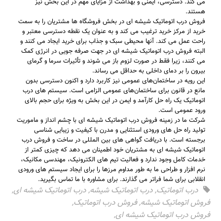
می کند. دسترسی، ایمنی و بهداشت از مزایای مهم در این بخش نیز
هستند.
فروش درب اتوماتیک شیشه ای در بخش فروشگاه ها مشتریان را به سمت
خرید از مرکز خرید ترغیب می کند و به عنوان یک نقطه دسترسی معتبر و
راحت عمل می کند. آنها محیطی سبک و جذاب برای خرید ایجاد می کنند و
البته فروش درب اتوماتیک شیشه ای در جهت صرفه جویی در انرژی کمک
می کنند، زیرا فقط در صورت لزوم باز می شوند و تأثیرات سرما و گرمای
بیرون را بر دمای داخلی به حداقل می رساند.
این رویه در ساختمان‌های عمومی نیز کاربرد دارد و اکنون دسترسی بدون
مانع در قانون برای ساختمان‌های عمومی الزامی است. سیستم های درب
اتوماتیک یک راه حل کارآمد و ایمن در این بخش به ویژه برای حجم بالای
ورود عمومی است.
شرکت ما در زمینه فروش درب اتوماتیک شیشه ای با چشم انداز و ماموریت
تولید راه حل های ورودی استثنایی و مدرن با کیفیت و زیبایی شناسی
برجسته است. با دریافت گواهی های بین المللی در ساخت و فروش درب
اتوماتیک شیشه ای به مشتریان خود اطمینان می دهد که چیزی کمتر از
خدمات کامل وجود ندارد و فعالیت تیم های الکترونیک، مهندسی مکانیک،
نرم افزار و طراحی ما به طور مداوم مرزها را برای ایجاد سیستم های ورودی
انقلابی برای شما فراتر می گذارند. برای مشاوره با ما تماس بگیرید.
درب اتوماتیک
,
درب اتوماتیک شیشه
,
درب اتوماتیک شیشه ای
,
فروش اتوماتیک شیشه
,
فروش درب اتوماتیک
,
فروش درب اتوماتیک شیشه ای
,