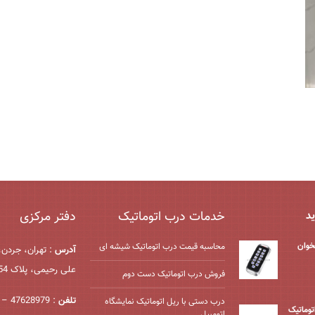
خدمات درب اتوماتیک
دفتر مرکزی
ید
خوان
محاسبه قیمت درب اتوماتیک شیشه ‌ای
آدرس
: تهران، جردن،
علی رحیمی، پلاک 54، واحد 2
فروش درب اتوماتیک دست دوم
تلفن
: 47628979 – 021
درب دستی با ریل اتوماتیک نمایشگاه
درب اتوماتیک
اتومبیل