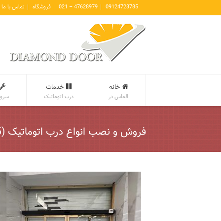
09124723785
47628979 – 021
فروشگاه
تماس با ما
خانه
خدمات
الماس در
درب اتوماتیک
سروی
فروش و نصب انواع درب اتوماتیک (5)