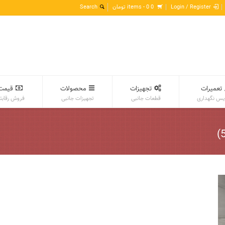
Login / Register
0 items -
0
تومان
تعمیرات
تجهیزات
محصولات
قیمت
س نگهداری
قطعات جانبی
تجهیزات جانبی
فروش رقابت