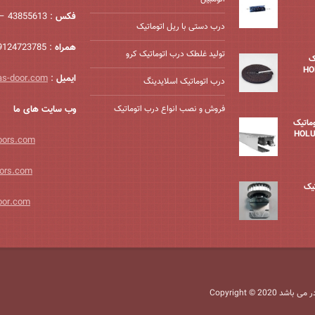
فکس
: 43855613 – 021
درب دستی با ریل اتوماتیک
همراه
: 09124723785
تولید غلطک درب اتوماتیک کرو
ک
ایمیل
:
as-door.com
درب اتوماتیک اسلایدینگ
فروش و نصب انواع درب اتوماتیک
وب سایت های ما
وماتیک
oors.com
ors.com
تیک
oor.com
 در می باشد