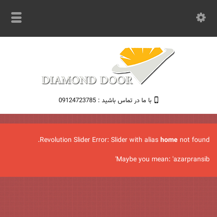
با ما در تماس باشید : 09124723785
Revolution Slider Error: Slider with alias
home
not found.
Maybe you mean: 'azarpransib'