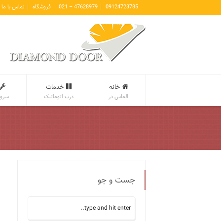
09124723785
47628979 – 021
فروشگاه
تماس با ما
خانه
خدمات
الماس در
درب اتوماتیک
سروی
جست و جو