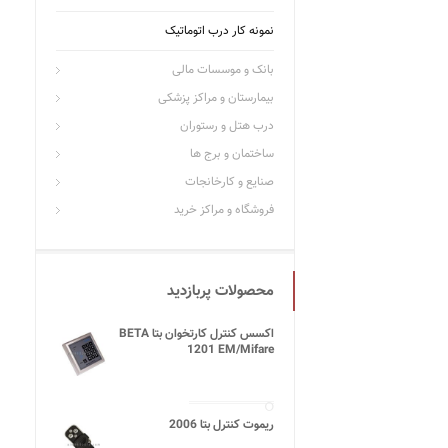
نمونه کار درب اتوماتیک
بانک و موسسات مالی
بیمارستان و مراکز پزشکی
درب هتل و رستوران
ساختمان و برج ها
صنایع و کارخانجات
فروشگاه و مراکز خرید
محصولات پربازدید
اکسس کنترل کارتخوان بتا BETA
1201 EM/Mifare
ریموت کنترل بتا 2006