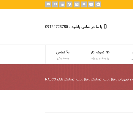
با ما در تماس باشید : 09124723785
نمونه کار
تماس
ی
رزومه و پروژه
و سفارش
و تجهیزات
قفل درب اتوماتیک
قفل درب اتوماتیک نابکو NABCO