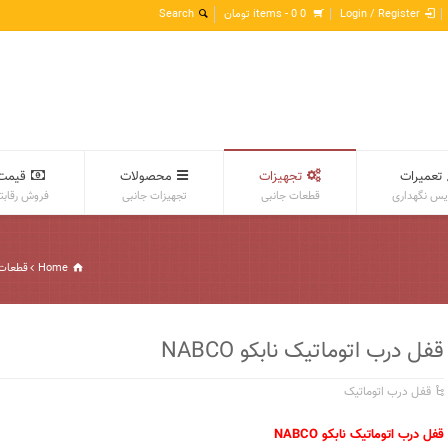
Login / Register
0 items -
0
تومان
تعمیرات
تجهیزات
محصولات
قیمت
س نگهداری
قطعات جانبی
تجهیزات جانبی
فروش رقابت
Home
قطعات 
قفل درب اتوماتیک نابکو NABCO
قفل درب اتوماتیک
قفل درب اتوماتیک نابکو NABCO