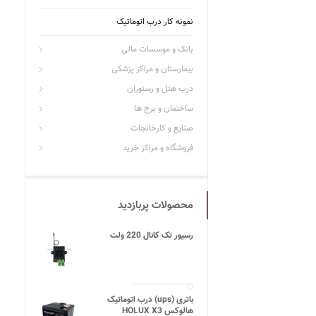
نمونه کار درب اتوماتیک
بانک و موسسات مالی
بیمارستان و مراکز پزشکی
درب هتل و رستوران
ساختمان و برج ها
صنایع و کارخانجات
فروشگاه و مراکز خرید
محصولات پربازدید
رسیور تک کانال 220 ولت
باتری (ups) درب اتوماتیک
هالوکس HOLUX X3