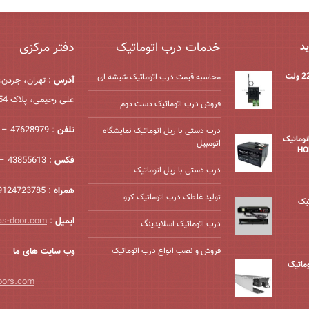
خدمات درب اتوماتیک
دفتر مرکزی
ید
محاسبه قیمت درب اتوماتیک شیشه ‌ای
آدرس
: تهران، جردن،
علی رحیمی، پلاک 54، واحد 2
فروش درب اتوماتیک دست دوم
تلفن
: 47628979 – 021
درب دستی با ریل اتوماتیک نمایشگاه
درب اتوماتیک
اتومبیل
فکس
: 43855613 – 021
درب دستی با ریل اتوماتیک
همراه
: 09124723785
تولید غلطک درب اتوماتیک کرو
یک
ایمیل
:
as-door.com
درب اتوماتیک اسلایدینگ
فروش و نصب انواع درب اتوماتیک
وب سایت های ما
وماتیک
oors.com