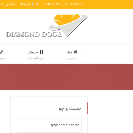
09124723785
47628979 – 021
فروشگاه
تماس با ما
خانه
خدمات
الماس در
درب اتوماتیک
سروی
جست و جو