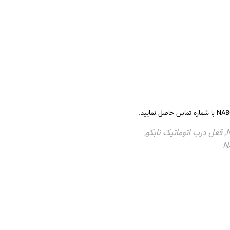
,
قفل درب اتوماتیک نابکو
,