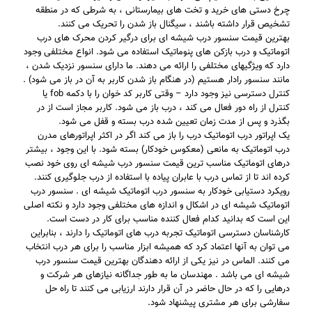
چرخ دستی های خرید و تخت های بیمارستانی ، به شرطی که در منطقه
تشخیص قرار داشته باشند ، سیگنال باز شدن را تحریک می کنند.
بهترین قیمت سنسور درب شیشه ای برای درگیر کردن محرک های درب
اتوماتیک و درب بازکن های پنوماتیک استفاده می شود. انواع مختلفی وجود
دارد که ویژگیهای مختلفی را ارائه می دهند. ما دارای سنسور نزدیک شدن ،
مانند سنسور رادار هستیم (در هنگام باز شدن کاربر به آن در باز می شود) .
کنترل دسترسی نیز وجود دارد – وقتی کاربر کد خوان را با دکمه fob یا
کنترل از راه دور فعال می کند ، درب باز می شود. کاربر مجاز است از در
بگذرد و پس از مدت زمان تعیین شده درب بسته و قفل می شود.
یک اپراتور درب اتوماتیک درب را باز می کند اگر در اکثر اپراتورهای مدرن
درب اتوماتیک به مانعی (معکوس خودکار) بسته شود. با این وجود ، بیشتر
درهای اتوماتیک مناسب ترین قیمت سنسور درب شیشه ای روی خود نصب
کرده اند تا از تماس درب با عابران پیاده با استفاده از درب جلوگیری کنند.
رویکرد دستیابی خودکار به سنسور درب اتوماتیک شیشه ای . سنسور درب
اتوماتیک شیشه ای در اشکال و اندازه های مختلفی وجود دارد و نکته اصلی
این است که بدانید کدام فعال کننده مناسب برای کار در دست است.
کارشناسان دسترسی اتوماتیک تجربه درب های اتوماتیک را دارند ، بنابراین
می توان به آنها اعتماد کرد که همیشه ابزار مناسب را برای هر درب انتخاب
می کنند. الماس در نیز یکی از ارائه دهندگان بهترین قیمت سنسور درب
شیشه ای می باشد . مهندسان ما به طور جداگانه نیازهای هر شرکت و
درهایی را که در حال حاضر در آن قرار دارند ارزیابی می کنند تا راه حل
سفارشی برای هر مشتری پیشنهاد شود.