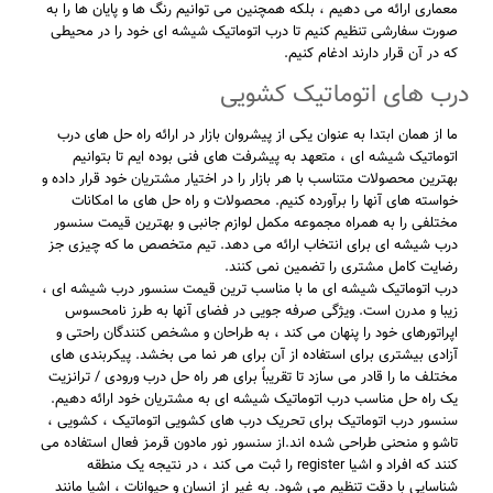
معماری ارائه می دهیم ، بلکه همچنین می توانیم رنگ ها و پایان ها را به
صورت سفارشی تنظیم کنیم تا درب اتوماتیک شیشه ای خود را در محیطی
که در آن قرار دارند ادغام کنیم.
درب های اتوماتیک کشویی
ما از همان ابتدا به عنوان یکی از پیشروان بازار در ارائه راه حل های درب
اتوماتیک شیشه ای ، متعهد به پیشرفت های فنی بوده ایم تا بتوانیم
بهترین محصولات متناسب با هر بازار را در اختیار مشتریان خود قرار داده و
خواسته های آنها را برآورده کنیم. محصولات و راه حل های ما امکانات
مختلفی را به همراه مجموعه مکمل لوازم جانبی و بهترین قیمت سنسور
درب شیشه ای برای انتخاب ارائه می دهد. تیم متخصص ما که چیزی جز
رضایت کامل مشتری را تضمین نمی کنند.
درب اتوماتیک شیشه ای ما با مناسب ترین قیمت سنسور درب شیشه ای ،
زیبا و مدرن است. ویژگی صرفه جویی در فضای آنها به طرز نامحسوس
اپراتورهای خود را پنهان می کند ، به طراحان و مشخص کنندگان راحتی و
آزادی بیشتری برای استفاده از آن برای هر نما می بخشد. پیکربندی های
مختلف ما را قادر می سازد تا تقریباً برای هر راه حل درب ورودی / ترانزیت
یک راه حل مناسب درب اتوماتیک شیشه ای به مشتریان خود ارائه دهیم.
سنسور درب اتوماتیک برای تحریک درب های کشویی اتوماتیک ، کشویی ،
تاشو و منحنی طراحی شده اند.از سنسور نور مادون قرمز فعال استفاده می
کنند که افراد و اشیا register را ثبت می کند ، در نتیجه یک منطقه
شناسایی با دقت تنظیم می شود. به غیر از انسان و حیوانات ، اشیا مانند