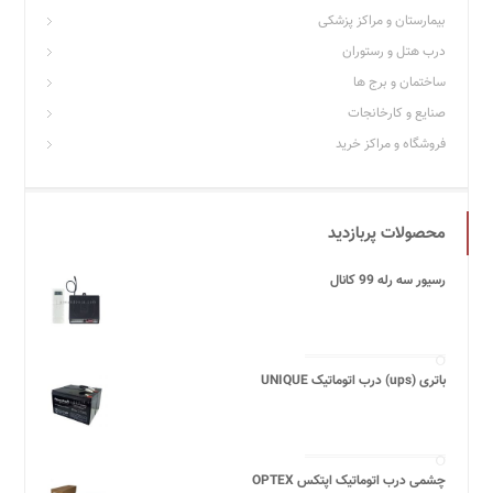
بیمارستان و مراکز پزشکی
درب هتل و رستوران
ساختمان و برج ها
صنایع و کارخانجات
فروشگاه و مراکز خرید
محصولات پربازدید
رسیور سه رله 99 کانال
باتری (ups) درب اتوماتیک UNIQUE
چشمی درب اتوماتیک اپتکس OPTEX