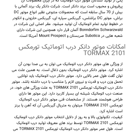
یکی از تولید کنندگان موتور درب اتوماتیک که در ایران محصولات آن
پرفروش و محبوب است برند دانکر است. شرکت دانکر یک برند آلمانی با
بیش از 70 سال سابقه است که محصولات متنوعی نظیر انواع موتور DC
براش، موتور DC براشلس، گیربکس سیاره ای، گیربکس حلزونی و انکودر
در خطوط تولید تمام اتوماتیک آن تولید میشود. مقر اصلی این شرکت در
Bonndorfim Schwarzwald آلمان قرار دارد همچنین این شرکت دارای
شعبه هایی در Subotica صربستان و Mount Prospect آمریکا است.
امکانات موتور دانکر درب اتوماتیک تورمکس
TORMAX 2101
از ویژگی های موتور دانکر درب اتوماتیک می توان به بی صدا بودن آن
اشاره کرد. موتور دانکر درب اتوماتیک بدون ذغال است. به همین علت می
توان گفت طول عمر بالایی دارد. موتور دانکر درب اتوماتیک باید توانایی
تحمل وزن درب و قدرت و نیروی لازم را متناسب با درب داشته باشد. موتور
دانکر درب اتوماتیک تورمکس TORMAX 2101 به علت ویژگی های خود، در
صنعت درب اتوماتیک شیشه ای بسیار کاربرد دارد. این موتور ها دارای
طراحی هوشمند هستند. از مشخصات فنی موتور دانکر درب اتوماتیک
تورمکس TORMAX 2101 میتوان به متریال گیربکس آن که آهن یا برنز
است اشاره کرد.
کیفیت، تکنولوژی بالا و به روز از دلایل انتخاب موتور دانکر درب اتوماتیک
تورمکس TORMAX 2101 توسط برند های معروف تولید درب اتوماتیک
است. طول عمر موتور دانکر درب اتوماتیک تورمکس TORMAX 2101 می