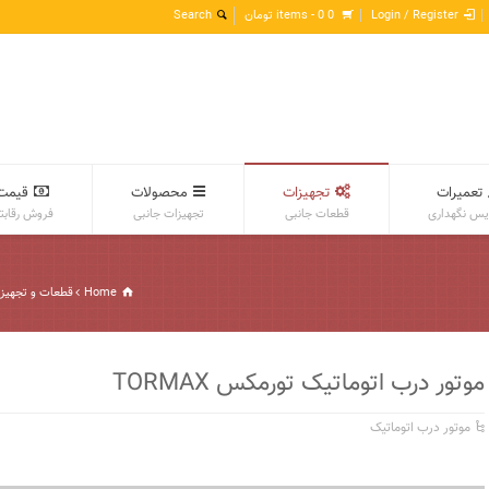
Login / Register
0 items -
0
تومان
تعمیرات
تجهیزات
محصولات
قیمت
س نگهداری
قطعات جانبی
تجهیزات جانبی
فروش رقابت
Home
قطعات و تجهیز
موتور درب اتوماتیک تورمکس TORMAX
موتور درب اتوماتیک