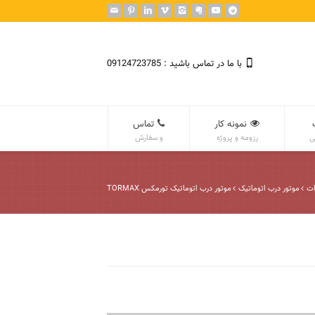
با ما در تماس باشید : 09124723785
نمونه کار
تماس
ی
رزومه و پروژه
و سفارش
ات
موتور درب اتوماتیک
موتور درب اتوماتیک تورمکس TORMAX