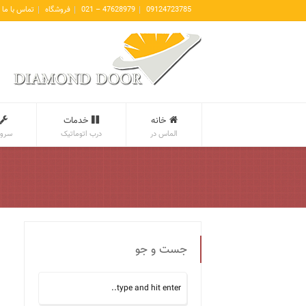
09124723785
47628979 – 021
فروشگاه
تماس با ما
خانه
خدمات
الماس در
درب اتوماتیک
سروی
جست و جو