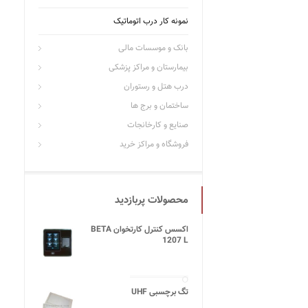
نمونه کار درب اتوماتیک
بانک و موسسات مالی
بیمارستان و مراکز پزشکی
درب هتل و رستوران
ساختمان و برج ها
صنایع و کارخانجات
فروشگاه و مراکز خرید
محصولات پربازدید
اکسس کنترل کارتخوان BETA
1207 L
تگ برچسبی UHF