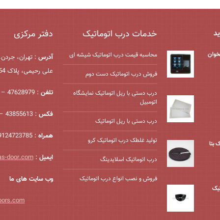
خدمات درب اتوماتیک
دفتر مرکزی
ید
خوان
محاسبه قیمت درب اتوماتیک شیشه ‌ای
آدرس
: تهران، جردن،
علی رحیمی، پلاک 54، واحد 2
فروش درب اتوماتیک دست دوم
تلفن
: 47628979 – 021
درب دستی با ریل اتوماتیک نمایشگاه
اتومبیل
فکس
: 43855613 – 021
درب دستی با ریل اتوماتیک
همراه
: 09124723785
تولید غلطک درب اتوماتیک کرو
 بتا
ایمیل
:
as-door.com
درب اتوماتیک اسلایدینگ
فروش و نصب انواع درب اتوماتیک
وب سایت های ما
یک
oors.com