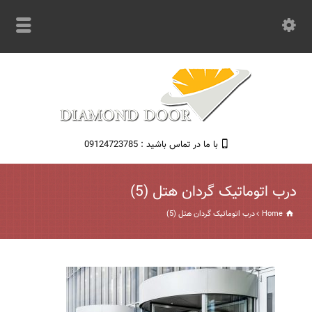
با ما در تماس باشید : 09124723785
درب اتوماتیک گردان هتل (5)
Home
درب اتوماتیک گردان هتل (5)