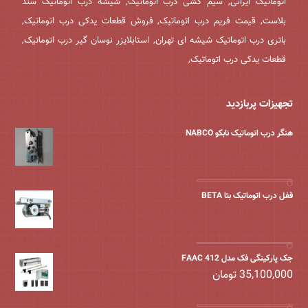
اتوماتیک ایرانی, سیم کشی درب اتوماتیک, شیشه درب اتوماتیک سند
بلاست, قیمت فریم درب اتوماتیک, فروش قطعات یدکی درب اتوماتیک,
باتری درب اتوماتیک شیشه ای تهران, استابلایزر نوسان گیر درب اتوماتیک,
قطعات یدکی درب اتوماتیک,
تجهیزات پربازدید
هنگر درب اتوماتیک نابکو NABCO
قفل درب اتوماتیک بتا BETA
جک پارکینگی فک مدل FAAC 412
35,100,000
تومان