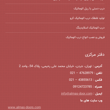
درب دستی با ریل اتوماتیک
تولید غلطک درب اتوماتیک کرو
درب اتوماتیک اسلایدینگ
فروش و نصب انواع درب اتوماتیک
دفتر مرکزی
آدرس
: تهران، جردن، خیابان محمد علی رحیمی، پلاک 54، واحد 2
تلفن
: 47628979 – 021
فکس
: 43855613 – 021
همراه
: 09124723785
ایمیل
:
info@almas-door.com
وب سایت های ما
www.almas-doors.com