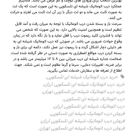
بهترین انتخاب برای ورودی های کوچک و کم عرض می باشد. مکانیزم
عملکرد درب اتوماتیک شیشه ای تلسکوپی به این صورت است که یک لت
به صورت ثابت می ماند و دو لت دیگر با زیر آن لت ثابت می لغزند و حرکت
می کنند.
سرعت باز و بسته شدن درب اتوماتیک با توجه به میزان رفت و آمد قابل
تنظیم است و همچنین امنیت بالایی دارد. به این صورت که شخص می
تواند با فشردن کلید ریموت درب را قفل نماید و یا باز نگه دارد که در زمان
وقوع حوادث ضروری می باشد. در صورتی که درب اتوماتیک شیشه ای به
هر دلیلی دچار اشکال گردد و با ریموت نیز عمل نکند، دکمه ای برای باز و
بسته کردن درب مواقع اضطراری به صورت دستی در نظر گرفته شده است.
ضخامت جداره شیشه ای درب میزانی بین ۸ تا ۱۲ میلیمتر می باشد و در
برابر ضربه، تغییرات دمایی، سرما و گرما مقاوم است و نمی شکند. جهت
اطلاع از تعرفه ها و سفارش خدمات تماس بگیرید.
خرید درب اتوماتیک شیشه ای تلسکوپی
,
خرید درب اتوماتیک شیشه ای تلسکوپی ارزان
,
خرید درب اتوماتیک شیشه ای تلسکوپی تهران
,
درب اتوماتیک شیشه ای تلسکوپی
,
درب اتوماتیک شیشه ای تلسکوپی ارزان
,
فروش درب اتوماتیک شیشه ای تلسکوپی
,
فروش درب اتوماتیک شیشه ای تلسکوپی ارزان
,
فروش درب اتوماتیک شیشه ای تلسکوپی تهران
,