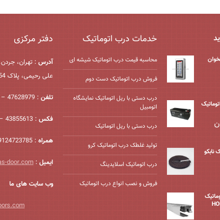
خدمات درب اتوماتیک
دفتر مرکزی
ید
خوان
محاسبه قیمت درب اتوماتیک شیشه ‌ای
آدرس
: تهران، جردن،
علی رحیمی، پلاک 54، واحد 2
فروش درب اتوماتیک دست دوم
تلفن
: 47628979 – 021
درب دستی با ریل اتوماتیک نمایشگاه
درب اتوماتیک
اتومبیل
فکس
: 43855613 – 021
ن
درب دستی با ریل اتوماتیک
همراه
: 09124723785
تولید غلطک درب اتوماتیک کرو
 نابکو
ایمیل
:
as-door.com
درب اتوماتیک اسلایدینگ
فروش و نصب انواع درب اتوماتیک
وب سایت های ما
وماتیک
oors.com