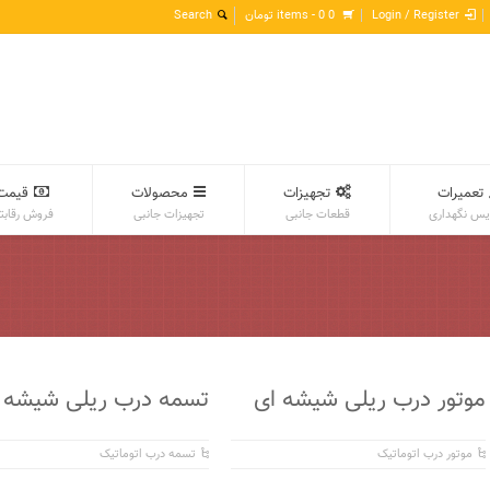
Login / Register
0 items -
0
تومان
تعمیرات
تجهیزات
محصولات
قیمت
س نگهداری
قطعات جانبی
تجهیزات جانبی
فروش رقابت
موتور درب ریلی شیشه ای
تسمه درب ریلی شیشه 
موتور درب اتوماتیک
تسمه درب اتوماتیک