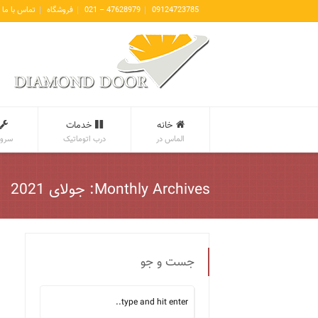
09124723785
47628979 – 021
فروشگاه
تماس با ما
خانه
خدمات
الماس در
درب اتوماتیک
سروی
Monthly Archives: جولای 2021
جست و جو