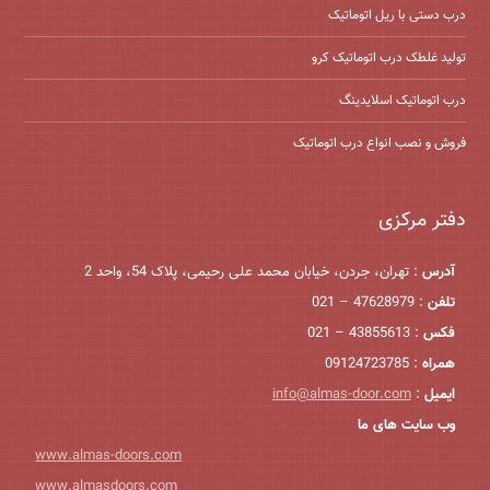
درب دستی با ریل اتوماتیک
تولید غلطک درب اتوماتیک کرو
درب اتوماتیک اسلایدینگ
فروش و نصب انواع درب اتوماتیک
دفتر مرکزی
آدرس
: تهران، جردن، خیابان محمد علی رحیمی، پلاک 54، واحد 2
تلفن
: 47628979 – 021
فکس
: 43855613 – 021
همراه
: 09124723785
ایمیل
:
info@almas-door.com
وب سایت های ما
www.almas-doors.com
www.almasdoors.com