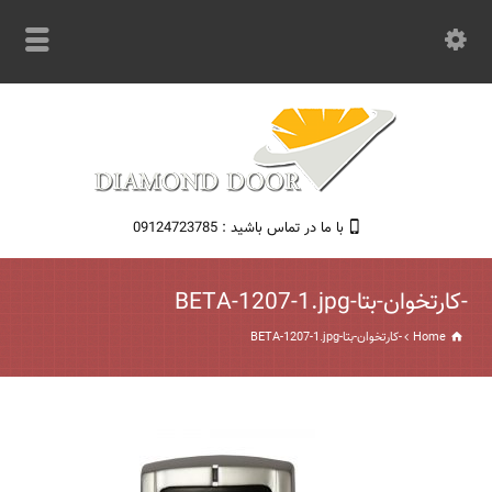
با ما در تماس باشید : 09124723785
-کارتخوان-بتا-BETA-1207-1.jpg
Home
-کارتخوان-بتا-BETA-1207-1.jpg