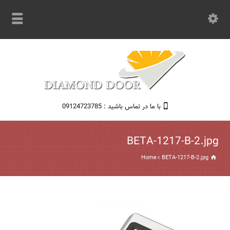
با ما در تماس باشید : 09124723785
BETA-1217-B-2.jpg
Home
BETA-1217-B-2.jpg