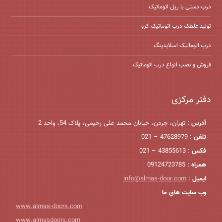
درب دستی با ریل اتوماتیک
تولید غلطک درب اتوماتیک کرو
درب اتوماتیک اسلایدینگ
فروش و نصب انواع درب اتوماتیک
دفتر مرکزی
آدرس
: تهران، جردن، خیابان محمد علی رحیمی، پلاک 54، واحد 2
تلفن
: 47628979 – 021
فکس
: 43855613 – 021
همراه
: 09124723785
ایمیل
:
info@almas-door.com
وب سایت های ما
www.almas-doors.com
www.almasdoors.com