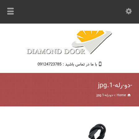
با ما در تماس باشید : 09124723785
-دو-رله-1.jpg
Home
-دو-رله-1.jpg