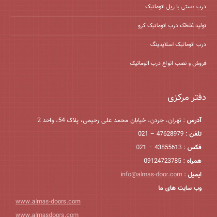
درب دستی با ریل اتوماتیک
تولید غلطک درب اتوماتیک کرو
درب اتوماتیک اسلایدینگ
فروش و نصب انواع درب اتوماتیک
دفتر مرکزی
آدرس
: تهران، جردن، خیابان محمد علی رحیمی، پلاک 54، واحد 2
تلفن
: 47628979 – 021
فکس
: 43855613 – 021
همراه
: 09124723785
ایمیل
:
info@almas-door.com
وب سایت های ما
www.almas-doors.com
www.almasdoors.com