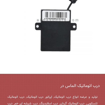
درب اتوماتیک الماس در
تولید و عرضه انواع درب اتوماتیک, اپراتور درب اتوماتیک, درب اتوماتیک
تلسکوپی, درب اتوماتیک گردان, درب اسلایدینگ, درب شیشه ای خم, درب