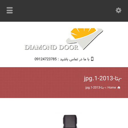
با ما در تماس باشید : 09124723785
-بتا-2013-1.jpg
Home
-بتا-2013-1.jpg