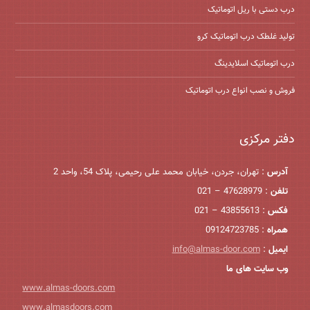
درب دستی با ریل اتوماتیک
تولید غلطک درب اتوماتیک کرو
درب اتوماتیک اسلایدینگ
فروش و نصب انواع درب اتوماتیک
دفتر مرکزی
آدرس
: تهران، جردن، خیابان محمد علی رحیمی، پلاک 54، واحد 2
تلفن
: 47628979 – 021
فکس
: 43855613 – 021
همراه
: 09124723785
ایمیل
:
info@almas-door.com
وب سایت های ما
www.almas-doors.com
www.almasdoors.com