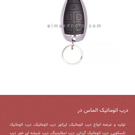
درب اتوماتیک الماس در
تولید و عرضه انواع درب اتوماتیک, اپراتور درب اتوماتیک, درب اتوماتیک
تلسکوپی, درب اتوماتیک گردان, درب اسلایدینگ, درب شیشه ای خم, درب