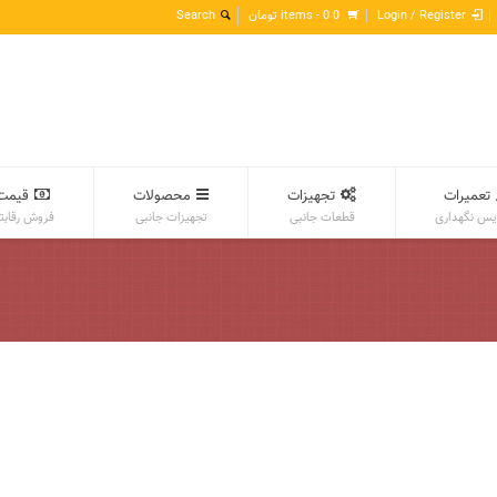
Login / Register
0 items -
0
تومان
تعمیرات
تجهیزات
محصولات
قیمت
س نگهداری
قطعات جانبی
تجهیزات جانبی
فروش رقابت