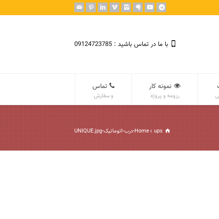
با ما در تماس باشید : 09124723785
نمونه کار
تماس
ی
رزومه و پروژه
و سفارش
ups-درب-اتوماتیک-UNIQUE.jpg
Home