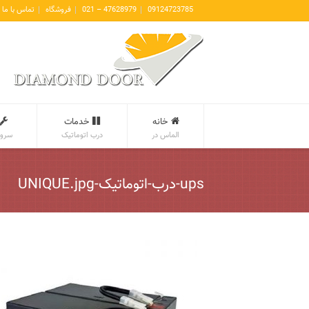
09124723785
47628979 – 021
فروشگاه
تماس با ما
خانه
خدمات
الماس در
درب اتوماتیک
سروی
ups-درب-اتوماتیک-UNIQUE.jpg