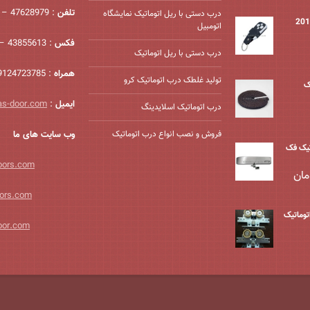
تلفن
: 47628979 – 021
درب دستی با ریل اتوماتیک نمایشگاه
اتومبیل
فکس
: 43855613 – 021
درب دستی با ریل اتوماتیک
همراه
: 09124723785
تولید غلطک درب اتوماتیک کرو
ک
ایمیل
:
as-door.com
درب اتوماتیک اسلایدینگ
فروش و نصب انواع درب اتوماتیک
وب سایت های ما
یک فک
oors.com
مان
ors.com
وماتیک
oor.com