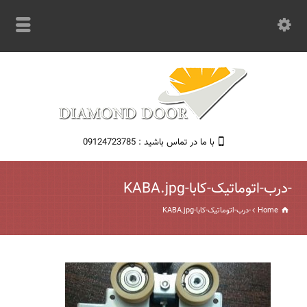
با ما در تماس باشید : 09124723785
-درب-اتوماتیک-کابا-KABA.jpg
Home
-درب-اتوماتیک-کابا-KABA.jpg