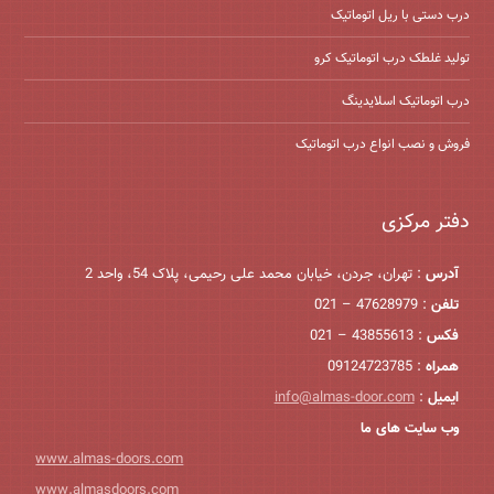
درب دستی با ریل اتوماتیک
تولید غلطک درب اتوماتیک کرو
درب اتوماتیک اسلایدینگ
فروش و نصب انواع درب اتوماتیک
دفتر مرکزی
آدرس
: تهران، جردن، خیابان محمد علی رحیمی، پلاک 54، واحد 2
تلفن
: 47628979 – 021
فکس
: 43855613 – 021
همراه
: 09124723785
ایمیل
:
info@almas-door.com
وب سایت های ما
www.almas-doors.com
www.almasdoors.com