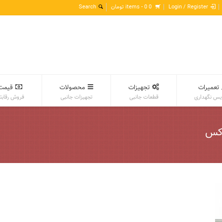
Login / Register
0 items -
0
تومان
تعمیرات
تجهیزات
محصولات
قیمت
س نگهداری
قطعات جانبی
تجهیزات جانبی
فروش رقابت
وکس