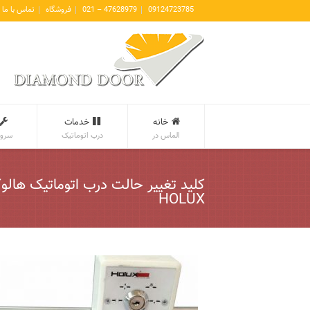
09124723785
47628979 – 021
فروشگاه
تماس با ما
خانه
خدمات
الماس در
درب اتوماتیک
سروی
کلید تغییر حالت درب اتوماتیک هال
HOLUX