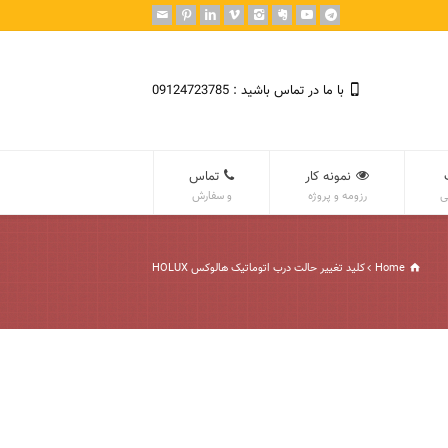
با ما در تماس باشید : 09124723785
نمونه کار
تماس
ی
رزومه و پروژه
و سفارش
Home
کلید تغییر حالت درب اتوماتیک هالوکس HOLUX