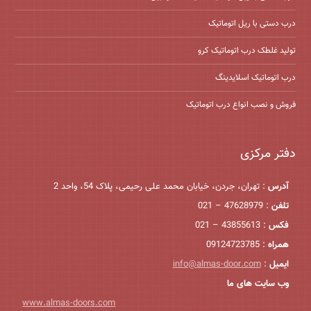
درب دستی با ریل اتوماتیک
تولید غلطک درب اتوماتیک کرو
درب اتوماتیک اسلایدینگ
فروش و نصب انواع درب اتوماتیک
دفتر مرکزی
آدرس
: تهران، جردن، خیابان محمد علی رحیمی، پلاک 54، واحد 2
تلفن
: 47628979 – 021
فکس
: 43855613 – 021
همراه
: 09124723785
ایمیل
:
info@almas-door.com
وب سایت های ما
www.almas-doors.com