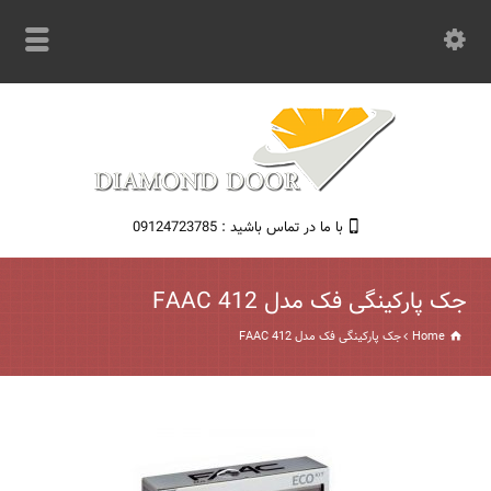
با ما در تماس باشید : 09124723785
جک پارکینگی فک مدل FAAC 412
Home
جک پارکینگی فک مدل FAAC 412