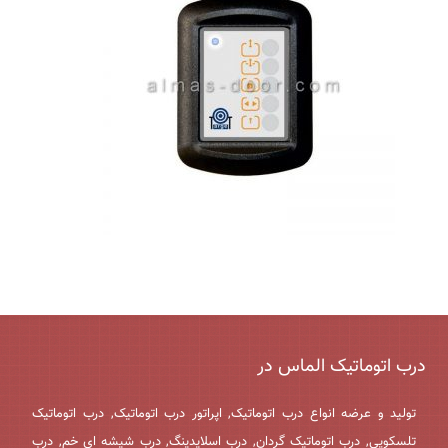
درب اتوماتیک الماس در
تولید و عرضه انواع درب اتوماتیک, اپراتور درب اتوماتیک, درب اتوماتیک
تلسکوپی, درب اتوماتیک گردان, درب اسلایدینگ, درب شیشه ای خم, درب