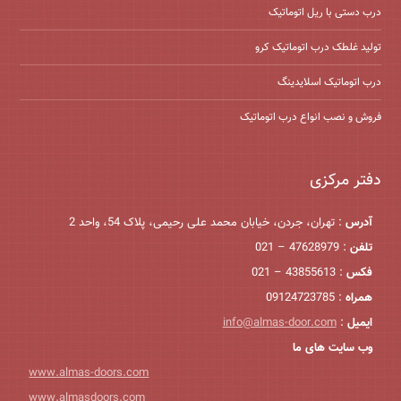
درب دستی با ریل اتوماتیک
تولید غلطک درب اتوماتیک کرو
درب اتوماتیک اسلایدینگ
فروش و نصب انواع درب اتوماتیک
دفتر مرکزی
آدرس
: تهران، جردن، خیابان محمد علی رحیمی، پلاک 54، واحد 2
تلفن
: 47628979 – 021
فکس
: 43855613 – 021
همراه
: 09124723785
ایمیل
:
info@almas-door.com
وب سایت های ما
www.almas-doors.com
www.almasdoors.com