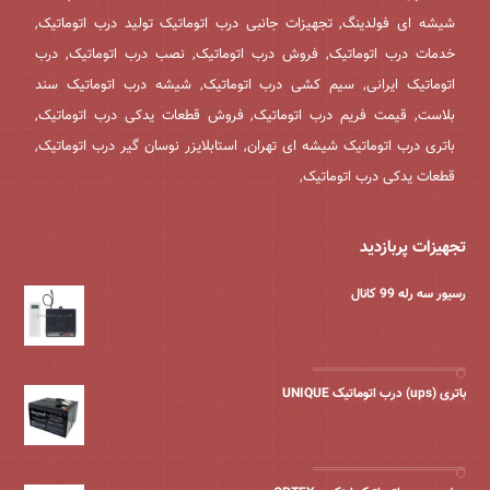
شیشه ای فولدینگ, تجهیزات جانبی درب اتوماتیک تولید درب اتوماتیک,
خدمات درب اتوماتیک, فروش درب اتوماتیک, نصب درب اتوماتیک, درب
اتوماتیک ایرانی, سیم کشی درب اتوماتیک, شیشه درب اتوماتیک سند
بلاست, قیمت فریم درب اتوماتیک, فروش قطعات یدکی درب اتوماتیک,
باتری درب اتوماتیک شیشه ای تهران, استابلایزر نوسان گیر درب اتوماتیک,
قطعات یدکی درب اتوماتیک,
تجهیزات پربازدید
رسیور سه رله 99 کانال
باتری (ups) درب اتوماتیک UNIQUE