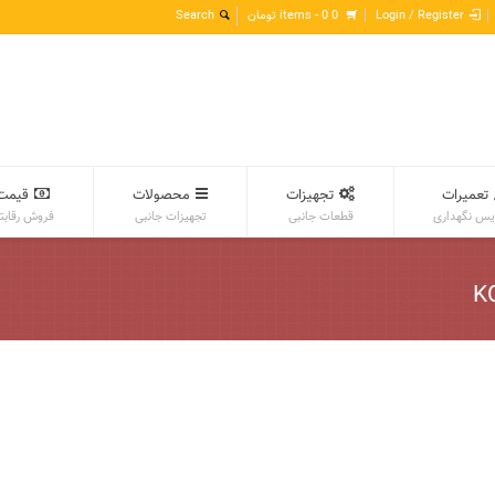
Login / Register
0 items -
0
تومان
تعمیرات
تجهیزات
محصولات
قیمت
س نگهداری
قطعات جانبی
تجهیزات جانبی
فروش رقابت