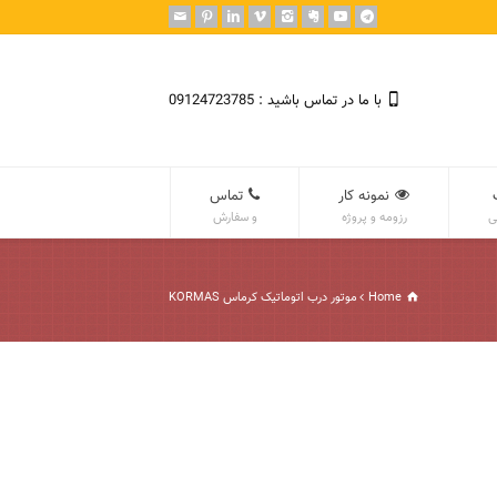
با ما در تماس باشید : 09124723785
نمونه کار
تماس
ی
رزومه و پروژه
و سفارش
Home
موتور درب اتوماتیک کرماس KORMAS