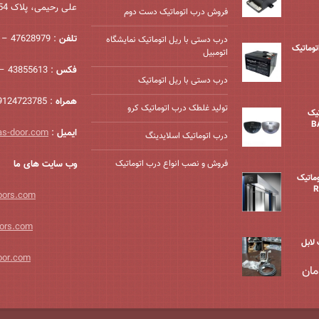
علی رحیمی، پلاک 54، واحد 2
فروش درب اتوماتیک دست دوم
تلفن
: 47628979 – 021
درب دستی با ریل اتوماتیک نمایشگاه
درب اتوماتیک
اتومبیل
فکس
: 43855613 – 021
درب دستی با ریل اتوماتیک
همراه
: 09124723785
تولید غلطک درب اتوماتیک کرو
یک
ایمیل
:
as-door.com
درب اتوماتیک اسلایدینگ
فروش و نصب انواع درب اتوماتیک
وب سایت های ما
وماتیک
oors.com
ors.com
لابل
oor.com
مان