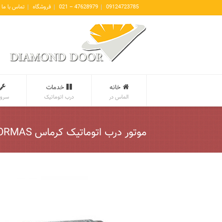
09124723785
47628979 – 021
فروشگاه
تماس با ما
خانه
خدمات
الماس در
درب اتوماتیک
سروی
موتور درب اتوماتیک کرماس KORMAS