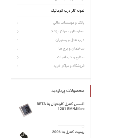
نمونه کار درب اتوماتیک
بانک و موسسات مالی
بیمارستان و مراکز پزشکی
درب هتل و رستوران
ساختمان و برج ها
صنایع و کارخانجات
فروشگاه و مراکز خرید
محصولات پربازدید
اکسس کنترل کارتخوان بتا BETA
1201 EM/Mifare
ریموت کنترل بتا 2006