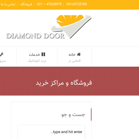
09124723785
47628979 – 021
فروشگاه
تماس با ما
خانه
خدمات
الماس در
درب اتوماتیک
سروی
فروشگاه و مراکز خرید
جست و جو