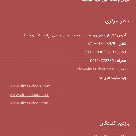
دفتر مرکزی
آدرس
: تهران، جردن، خیابان محمد علی رحیمی، پلاک 54، واحد 2
تلفن
: 47628979 – 021
فکس
: 43855613 – 021
همراه
: 09124723785
ایمیل
:
info@almas-door.com
وب سایت های ما
www.almas-doors.com
www.almasdoors.com
www.almas-door.com
بازدید کنندگان