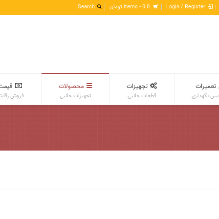
Login / Register
0 items -
0
تومان
تعمیرات
تجهیزات
محصولات
قیمت
س نگهداری
قطعات جانبی
تجهیزات جانبی
فروش رقابت