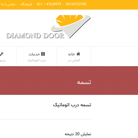
09124723785
47628979 – 021
فروشگاه
تماس با ما
خانه
خدمات
الماس در
درب اتوماتیک
سروی
تسمه
تسمه درب اتوماتیک
نمایش 20 نتیحه