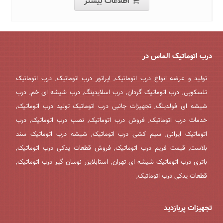
اطلاعات بیشتر
درب اتوماتیک الماس در
تولید و عرضه انواع درب اتوماتیک, اپراتور درب اتوماتیک, درب اتوماتیک
تلسکوپی, درب اتوماتیک گردان, درب اسلایدینگ, درب شیشه ای خم, درب
شیشه ای فولدینگ, تجهیزات جانبی درب اتوماتیک تولید درب اتوماتیک,
خدمات درب اتوماتیک, فروش درب اتوماتیک, نصب درب اتوماتیک, درب
اتوماتیک ایرانی, سیم کشی درب اتوماتیک, شیشه درب اتوماتیک سند
بلاست, قیمت فریم درب اتوماتیک, فروش قطعات یدکی درب اتوماتیک,
باتری درب اتوماتیک شیشه ای تهران, استابلایزر نوسان گیر درب اتوماتیک,
قطعات یدکی درب اتوماتیک,
تجهیزات پربازدید