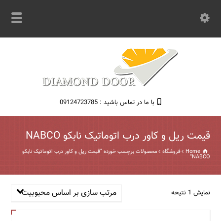
با ما در تماس باشید : 09124723785
قیمت ریل و کاور درب اتوماتیک نابکو NABCO
Home
فروشگاه
محصولات برچسب خورده “قیمت ریل و کاور درب اتوماتیک نابکو
NABCO”
مرتب سازی بر اساس محبوبیت
نمایش 1 نتیحه