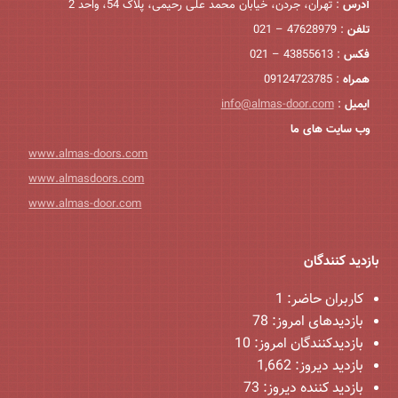
آدرس
: تهران، جردن، خیابان محمد علی رحیمی، پلاک 54، واحد 2
تلفن
: 47628979 – 021
فکس
: 43855613 – 021
همراه
: 09124723785
ایمیل
:
info@almas-door.com
وب سایت های ما
www.almas-doors.com
www.almasdoors.com
www.almas-door.com
بازدید کنندگان
کاربران حاضر:
1
بازدیدهای امروز:
78
بازدیدکنندگان امروز:
10
بازدید دیروز:
1,662
بازدید کننده دیروز:
73