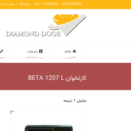
09124723785
47628979 – 021
فروشگاه
تماس با ما
خانه
خدمات
الماس در
درب اتوماتیک
سروی
کارتخوان BETA 1207 L
نمایش 1 نتیحه