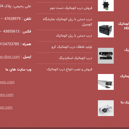
علی رحیمی، پلاک 54، واحد 2
فروش درب اتوماتیک دست دوم
تلفن
: 47628979 – 021
درب دستی با ریل اتوماتیک نمایشگاه
درب اتوماتیک
اتومبیل
فکس
: 43855613 – 021
درب دستی با ریل اتوماتیک
همراه
: 09124723785
تولید غلطک درب اتوماتیک کرو
یک
ایمیل
:
as-door.com
درب اتوماتیک اسلایدینگ
فروش و نصب انواع درب اتوماتیک
وب سایت های ما
وماتیک
oors.com
ors.com
ک بتا
oor.com