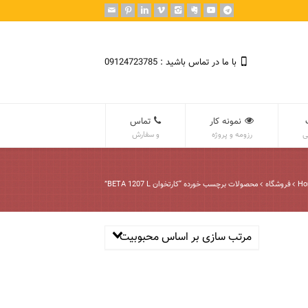
با ما در تماس باشید : 09124723785
نمونه کار
تماس
ی
رزومه و پروژه
و سفارش
Ho
فروشگاه
محصولات برچسب خورده “کارتخوان BETA 1207 L”
مرتب سازی بر اساس محبوبیت