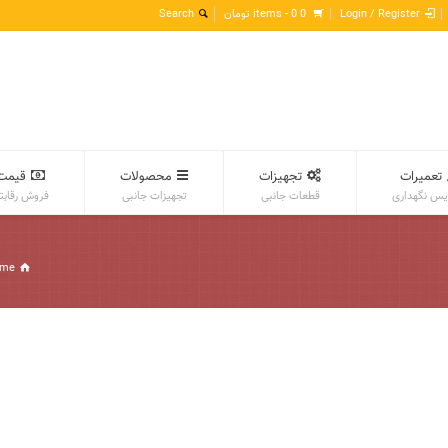
Login / Register
0 items -
0
تومان
تعمیرات
تجهیزات
محصولات
قیمت
س نگهداری
قطعات جانبی
تجهیزات جانبی
فروش رقابت
me