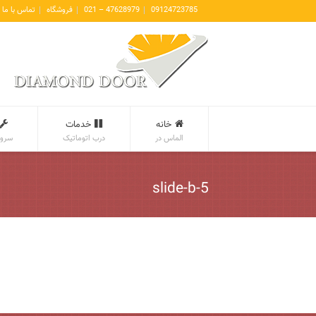
09124723785
47628979 – 021
فروشگاه
تماس با ما
خانه
خدمات
الماس در
درب اتوماتیک
سروی
slide-b-5