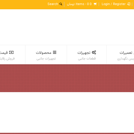
Login / Register
0 items -
0
تومان
تعمیرات
تجهیزات
محصولات
قیمت
س نگهداری
قطعات جانبی
تجهیزات جانبی
فروش رقابت