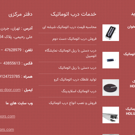
خدمات درب اتوماتیک
دفتر مرکزی
ید
خوان
محاسبه قیمت درب اتوماتیک شیشه ‌ای
آدرس
: تهران، جردن،
علی رحیمی، پلاک 54، واحد 2
فروش درب اتوماتیک دست دوم
تلفن
: 47628979 – 021
درب دستی با ریل اتوماتیک نمایشگاه
درب اتوماتیک
اتومبیل
فکس
: 43855613 – 021
درب دستی با ریل اتوماتیک
همراه
: 09124723785
تولید غلطک درب اتوماتیک کرو
ک
ایمیل
:
as-door.com
درب اتوماتیک اسلایدینگ
فروش و نصب انواع درب اتوماتیک
وب سایت های ما
وماتیک
oors.com
ors.com