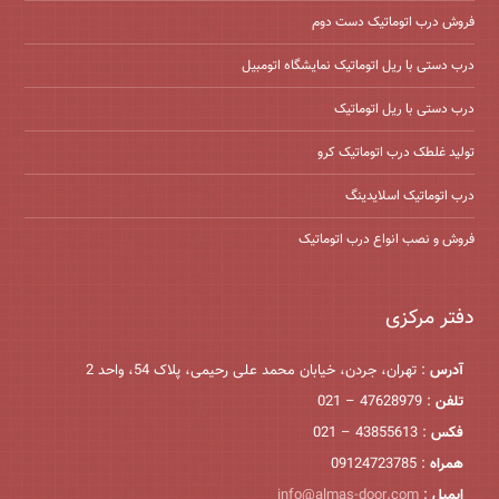
فروش درب اتوماتیک دست دوم
درب دستی با ریل اتوماتیک نمایشگاه اتومبیل
درب دستی با ریل اتوماتیک
تولید غلطک درب اتوماتیک کرو
درب اتوماتیک اسلایدینگ
فروش و نصب انواع درب اتوماتیک
دفتر مرکزی
آدرس
: تهران، جردن، خیابان محمد علی رحیمی، پلاک 54، واحد 2
تلفن
: 47628979 – 021
فکس
: 43855613 – 021
همراه
: 09124723785
ایمیل
:
info@almas-door.com