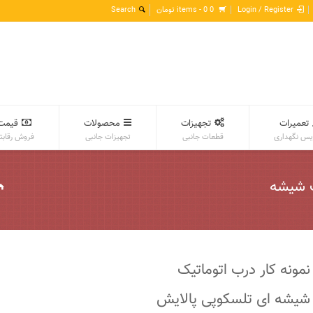
Login / Register
0 items -
0
تومان
تعمیرات
تجهیزات
محصولات
قیمت
س نگهداری
قطعات جانبی
تجهیزات جانبی
فروش رقابت
اتیک شیشه
ّنمونه کار درب اتوماتیک
شیشه ای تلسکوپی پالايش