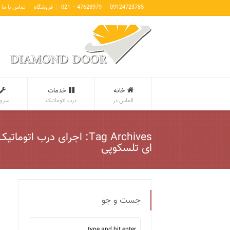
09124723785
47628979 – 021
فروشگاه
تماس با ما
خانه
خدمات
الماس در
درب اتوماتیک
سروی
Tag Archives: اجرای درب اتوم
ای تلسکوپی
جست و جو