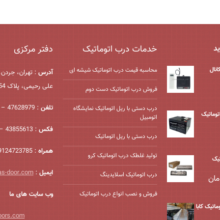
خدمات درب اتوماتیک
دفتر مرکزی
ید
محاسبه قیمت درب اتوماتیک شیشه ‌ای
آدرس
: تهران، جردن،
علی رحیمی، پلاک 54، واحد 2
فروش درب اتوماتیک دست دوم
تلفن
: 47628979 – 021
درب دستی با ریل اتوماتیک نمایشگاه
درب اتوماتیک
اتومبیل
فکس
: 43855613 – 021
درب دستی با ریل اتوماتیک
همراه
: 09124723785
تولید غلطک درب اتوماتیک کرو
یک
ایمیل
:
as-door.com
درب اتوماتیک اسلایدینگ
مان
فروش و نصب انواع درب اتوماتیک
وب سایت های ما
ماتیک کابا
oors.com