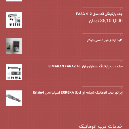
جک پارکینگی فک مدل FAAC 412
35,100,000
تومان
کلید نوتاچ غیر تماسی توکار
جک درب پارکینگ سیماران فراز SIMARAN FARAZ 4L
اپراتور درب اتوماتیک شیشه ای اریکا ERREKA اسپانیا مدل Ertain4
خدمات درب اتوماتیک