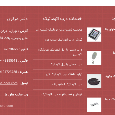
خدمات درب اتوماتیک
دفتر مرکزی
ید
وان بتا
محاسبه قیمت درب اتوماتیک شیشه ‌ای
آدرس
: تهران، جردن،
علی رحیمی، پلاک 54، واحد 2
فروش درب اتوماتیک دست دوم
تلفن
: 47628979 – 021
درب دستی با ریل اتوماتیک نمایشگاه
اتومبیل
فکس
: 43855613 – 021
درب دستی با ریل اتوماتیک
همراه
: 09124723785
تولید غلطک درب اتوماتیک کرو
ک رکورد
ایمیل
:
as-door.com
درب اتوماتیک اسلایدینگ
فروش و نصب انواع درب اتوماتیک
وب سایت های ما
ک درما
oors.com