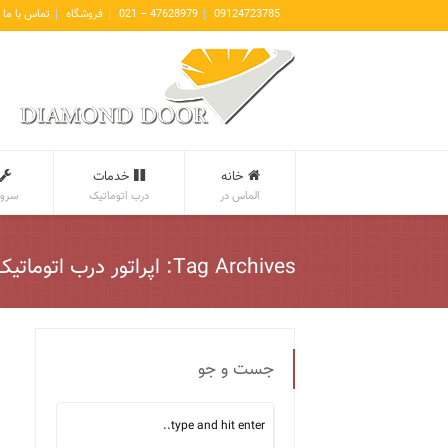
09124723785
47628979 – 021
فروشگاه
تماس با ما
خانه
خدمات
الماس در
درب اتوماتیک
سروی
Tag Archives: اپراتور درب اتوماتیک رکورد
جست و جو