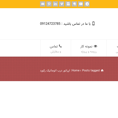
با ما در تماس باشید : 09124723785
نمونه کار
تماس
ی
رزومه و پروژه
و سفارش
Posts tagged: اپراتور درب اتوماتیک رکورد
Home