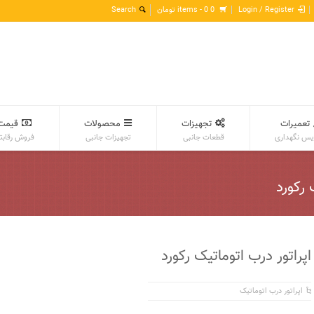
Login / Register
0 items -
0
تومان
تعمیرات
تجهیزات
محصولات
قیمت
س نگهداری
قطعات جانبی
تجهیزات جانبی
فروش رقابت
اپراتور درب اتوماتیک رکورد
اپراتور درب اتوماتیک