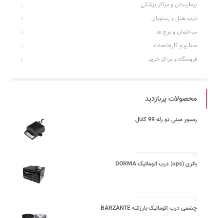
بیمارستان و مراکز پزشکی
درب هتل و رستوران
ساختمان و برج ها
صنایع و کارخانجات
فروشگاه و مراکز خرید
محصولات پربازدید
رسیور مینی دو رله 99 کانال
باتری (ups) درب اتوماتیک DORMA
چشمی درب اتوماتیک بارزانته BARZANTE