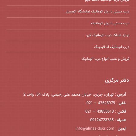
درب دستی با ریل اتوماتیک نمایشگاه اتومبیل
درب دستی با ریل اتوماتیک
تولید غلطک درب اتوماتیک کرو
درب اتوماتیک اسلایدینگ
فروش و نصب انواع درب اتوماتیک
دفتر مرکزی
آدرس
: تهران، جردن، خیابان محمد علی رحیمی، پلاک 54، واحد 2
تلفن
: 47628979 – 021
فکس
: 43855613 – 021
همراه
: 09124723785
ایمیل
:
info@almas-door.com