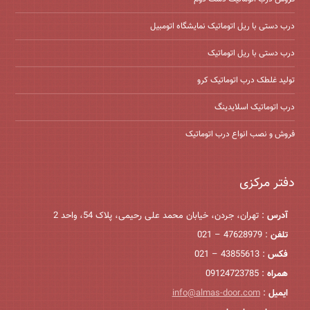
درب دستی با ریل اتوماتیک نمایشگاه اتومبیل
درب دستی با ریل اتوماتیک
تولید غلطک درب اتوماتیک کرو
درب اتوماتیک اسلایدینگ
فروش و نصب انواع درب اتوماتیک
دفتر مرکزی
آدرس
: تهران، جردن، خیابان محمد علی رحیمی، پلاک 54، واحد 2
تلفن
: 47628979 – 021
فکس
: 43855613 – 021
همراه
: 09124723785
ایمیل
:
info@almas-door.com