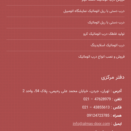
درب دستی با ریل اتوماتیک نمایشگاه اتومبیل
درب دستی با ریل اتوماتیک
تولید غلطک درب اتوماتیک کرو
درب اتوماتیک اسلایدینگ
فروش و نصب انواع درب اتوماتیک
دفتر مرکزی
آدرس
: تهران، جردن، خیابان محمد علی رحیمی، پلاک 54، واحد 2
تلفن
: 47628979 – 021
فکس
: 43855613 – 021
همراه
: 09124723785
ایمیل
:
info@almas-door.com