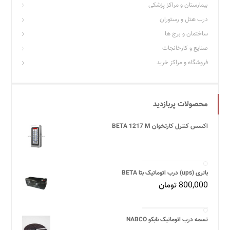
بیمارستان و مراکز پزشکی
درب هتل و رستوران
ساختمان و برج ها
صنایع و کارخانجات
فروشگاه و مراکز خرید
محصولات پربازدید
اکسس کنترل کارتخوان BETA 1217 M
باتری (ups) درب اتوماتیک بتا BETA
800,000
تومان
تسمه درب اتوماتیک نابکو NABCO