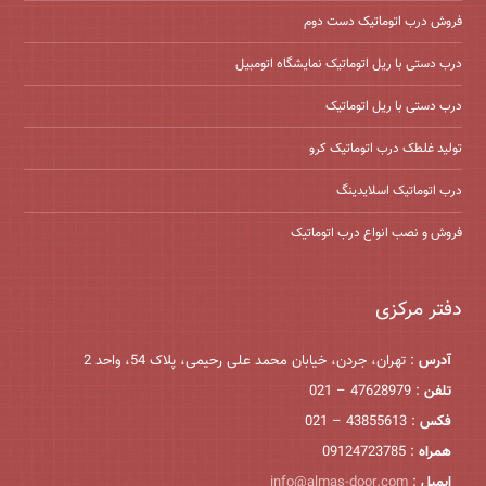
فروش درب اتوماتیک دست دوم
درب دستی با ریل اتوماتیک نمایشگاه اتومبیل
درب دستی با ریل اتوماتیک
تولید غلطک درب اتوماتیک کرو
درب اتوماتیک اسلایدینگ
فروش و نصب انواع درب اتوماتیک
دفتر مرکزی
آدرس
: تهران، جردن، خیابان محمد علی رحیمی، پلاک 54، واحد 2
تلفن
: 47628979 – 021
فکس
: 43855613 – 021
همراه
: 09124723785
ایمیل
:
info@almas-door.com