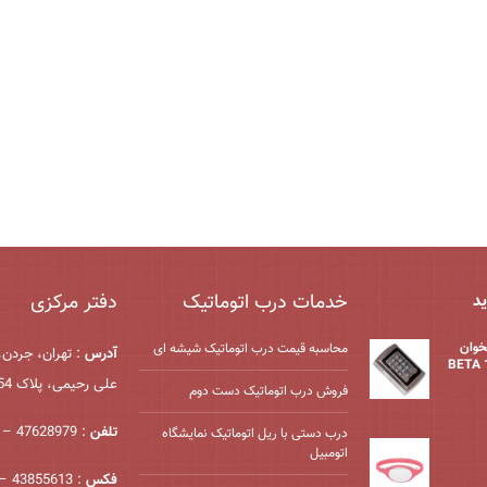
خدمات درب اتوماتیک
دفتر مرکزی
ید
خوان
محاسبه قیمت درب اتوماتیک شیشه ‌ای
آدرس
: تهران، جردن،
BETA 
علی رحیمی، پلاک 54، واحد 2
فروش درب اتوماتیک دست دوم
تلفن
: 47628979 – 021
درب دستی با ریل اتوماتیک نمایشگاه
اتومبیل
فکس
: 43855613 – 021