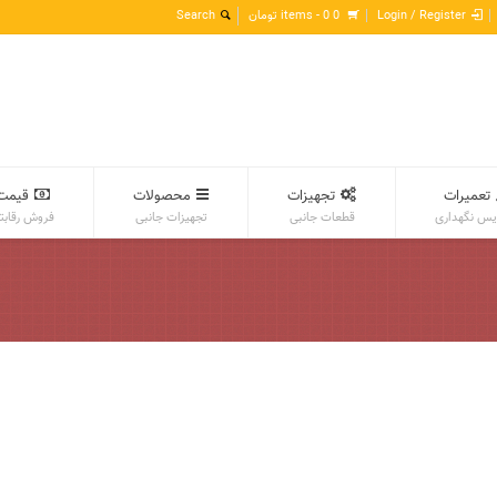
Login / Register
0 items -
0
تومان
تعمیرات
تجهیزات
محصولات
قیمت
س نگهداری
قطعات جانبی
تجهیزات جانبی
فروش رقابت