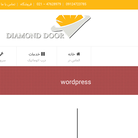
09124723785
47628979 – 021
فروشگاه
تماس با ما
خانه
خدمات
الماس در
درب اتوماتیک
سروی
wordpress