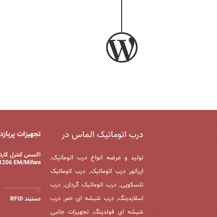
درب اتوماتیک الماس در
تجهیزات پربازد
اکسس کنترل کارت
تولید و عرضه انواع درب اتوماتیک,
1206 EM/Mifare
اپراتور درب اتوماتیک, درب اتوماتیک
تلسکوپی, درب اتوماتیک گردان, درب
اسلایدینگ, درب شیشه ای خم, درب
دستبند RFID
شیشه ای فولدینگ, تجهیزات جانبی