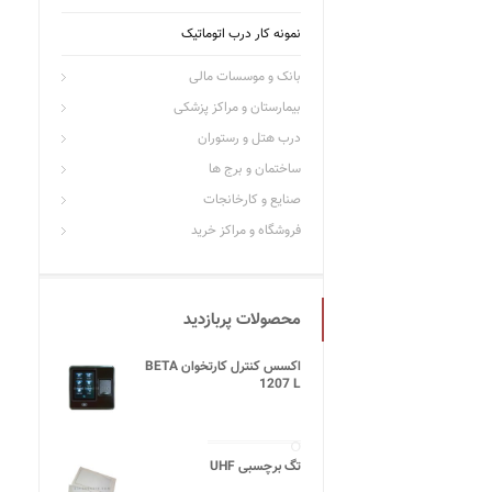
نمونه کار درب اتوماتیک
بانک و موسسات مالی
بیمارستان و مراکز پزشکی
درب هتل و رستوران
ساختمان و برج ها
صنایع و کارخانجات
فروشگاه و مراکز خرید
محصولات پربازدید
اکسس کنترل کارتخوان BETA
1207 L
تگ برچسبی UHF