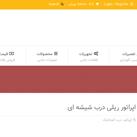
Login / Register
0 items -
0
تومان
تعمیرات
تجهیزات
محصولات
قیمت
س نگهداری
قطعات جانبی
تجهیزات جانبی
فروش رقابت
اپراتور ریلی درب شیشه ای
اپراتور درب اتوماتیک