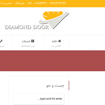
09124723785
47628979 – 021
فروشگاه
تماس با ما
خانه
خدمات
الماس در
درب اتوماتیک
سروی
جست و جو