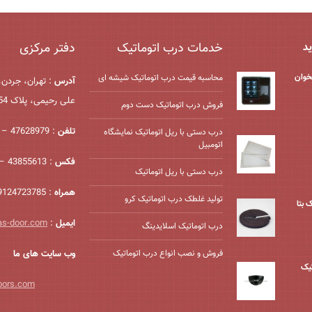
خدمات درب اتوماتیک
دفتر مرکزی
ید
خوان
محاسبه قیمت درب اتوماتیک شیشه ‌ای
آدرس
: تهران، جردن،
علی رحیمی، پلاک 54، واحد 2
فروش درب اتوماتیک دست دوم
تلفن
: 47628979 – 021
درب دستی با ریل اتوماتیک نمایشگاه
اتومبیل
فکس
: 43855613 – 021
درب دستی با ریل اتوماتیک
همراه
: 09124723785
تولید غلطک درب اتوماتیک کرو
 بتا
ایمیل
:
as-door.com
درب اتوماتیک اسلایدینگ
فروش و نصب انواع درب اتوماتیک
وب سایت های ما
یک
oors.com