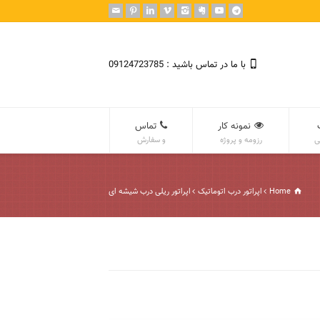
با ما در تماس باشید : 09124723785
نمونه کار
تماس
ی
رزومه و پروژه
و سفارش
Home
اپراتور درب اتوماتیک
اپراتور ریلی درب شیشه ای