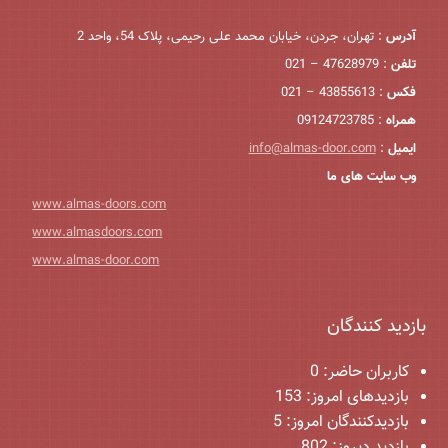
آدرس
: تهران، جردن، خیابان محمد علی رحیمی، پلاک 54، واحد 2
تلفن
: 47628979 – 021
فکس
: 43855613 – 021
همراه
: 09124723785
ایمیل
:
info@almas-door.com
وب سایت های ما
www.almas-doors.com
www.almasdoors.com
www.almas-door.com
بازدید کنندگان
کاربران حاضر:
0
بازدیدهای امروز:
153
بازدیدکنندگان امروز:
5
بازدید دیروز:
802