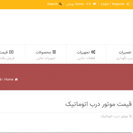
Login / Register
0 items -
0
تومان
تعمیرات
تجهیزات
محصولات
قیمت
س نگهداری
قطعات جانبی
تجهیزات جانبی
فروش رقابت
Home
ق
قیمت موتور درب اتوماتیک
موتور درب اتوماتیک