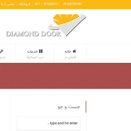
09124723785
47628979 – 021
فروشگاه
تماس با ما
خانه
خدمات
الماس در
درب اتوماتیک
سروی
جست و جو