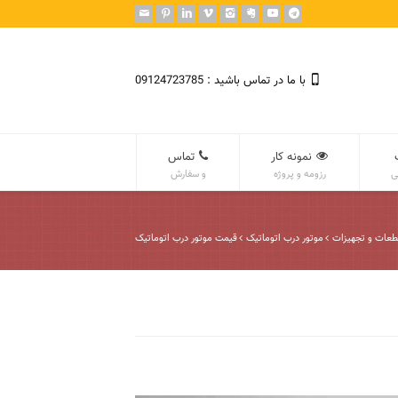
با ما در تماس باشید : 09124723785
نمونه کار
تماس
ی
رزومه و پروژه
و سفارش
طعات و تجهیزات
موتور درب اتوماتیک
قیمت موتور درب اتوماتیک