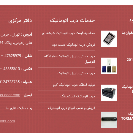
خدمات درب اتوماتیک
دفتر مرکزی
ید
وان بتا
محاسبه قیمت درب اتوماتیک شیشه ‌ای
آدرس
: تهران، جردن،
علی رحیمی، پلاک 54، واحد 2
فروش درب اتوماتیک دست دوم
تلفن
: 47628979 – 021
درب دستی با ریل اتوماتیک نمایشگاه
اتومبیل
فکس
: 43855613 – 021
درب دستی با ریل اتوماتیک
همراه
: 09124723785
تولید غلطک درب اتوماتیک کرو
درب اتوماتیک
ایمیل
:
as-door.com
درب اتوماتیک اسلایدینگ
فروش و نصب انواع درب اتوماتیک
وب سایت های ما
یک
oors.com