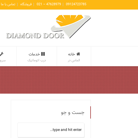
09124723785
47628979 – 021
فروشگاه
تماس با ما
خانه
خدمات
الماس در
درب اتوماتیک
سروی
جست و جو