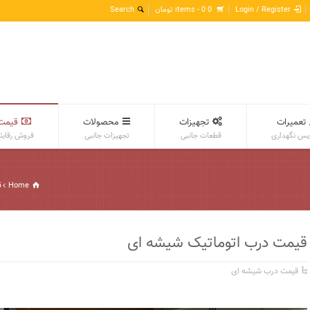
Login / Register
0 items -
0
تومان
تعمیرات
تجهیزات
محصولات
قیمت
س نگهداری
قطعات جانبی
تجهیزات جانبی
فروش رقابت
Home
ق
قیمت درب اتوماتیک شیشه ای
قیمت درب شیشه ای