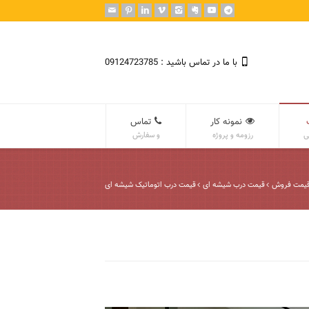
با ما در تماس باشید : 09124723785
نمونه کار
تماس
ی
رزومه و پروژه
و سفارش
یمت فروش
قیمت درب شیشه ای
قیمت درب اتوماتیک شیشه ای