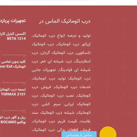
درب اتوماتیک الماس در
تجهیزات پربازد
اکسس کنترل کارت
تولید و عرضه انواع درب اتوماتیک,
BETA 1214
اپراتور درب اتوماتیک, درب اتوماتیک
تلسکوپی, درب اتوماتیک گردان, درب
اسلایدینگ, درب شیشه ای خم, درب
کلید بدون تماسی 
اتوماتیک Door Exit
شیشه ای فولدینگ, تجهیزات جانبی
درب اتوماتیک تولید درب اتوماتیک,
خدمات درب اتوماتیک, فروش درب
تسمه درب اتوماتی
TORMAX 2101
اتوماتیک, نصب درب اتوماتیک, درب
اتوماتیک ایرانی, سیم کشی درب
اتوماتیک, شیشه درب اتوماتیک سند
ریل و کاور درب ات
بلاست, قیمت فریم درب اتوماتیک,
بوکامو BOCAMO
فروش قطعات یدکی درب اتوماتیک,