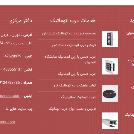
خدمات درب اتوماتیک
دفتر مرکزی
ید
خوان
محاسبه قیمت درب اتوماتیک شیشه ‌ای
آدرس
: تهران، جردن،
علی رحیمی، پلاک 54، واحد 2
فروش درب اتوماتیک دست دوم
تلفن
: 47628979 – 021
درب دستی با ریل اتوماتیک نمایشگاه
درب
اتومبیل
فکس
: 43855613 – 021
درب دستی با ریل اتوماتیک
همراه
: 09124723785
تولید غلطک درب اتوماتیک کرو
ک
ایمیل
:
as-door.com
درب اتوماتیک اسلایدینگ
فروش و نصب انواع درب اتوماتیک
وب سایت های ما
وماتیک
oors.com