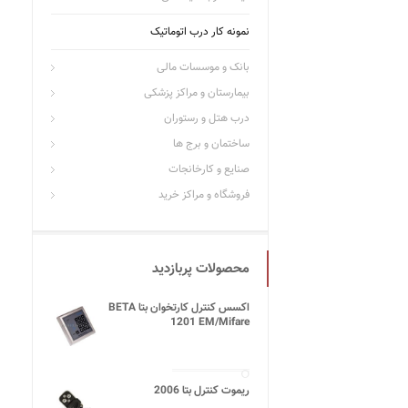
نمونه کار درب اتوماتیک
بانک و موسسات مالی
بیمارستان و مراکز پزشکی
درب هتل و رستوران
ساختمان و برج ها
صنایع و کارخانجات
فروشگاه و مراکز خرید
محصولات پربازدید
اکسس کنترل کارتخوان بتا BETA
1201 EM/Mifare
ریموت کنترل بتا 2006