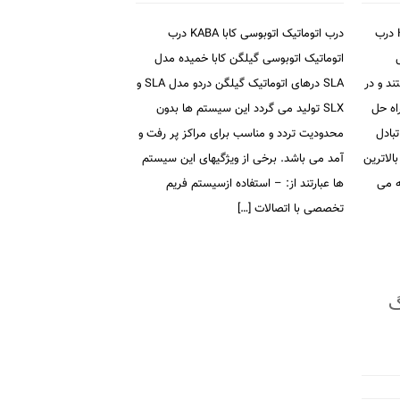
درب اتوماتیک گردان هالوکس HALUX درب
درب اتوماتیک اتوبوسی کابا KABA درب
HA مدل
اتوماتیک اتوبوسی گیلگن کابا خمیده مدل
هستند و در
SLA درهای اتوماتیک گیلگن دردو مدل SLA و
اه حل
SLX تولید می گردد این سیستم ها بدون
بادل
محدودیت تردد و مناسب برای مراكز پر رفت و
الاترین
آمد می باشد. برخی از ویژگیهای این سیستم
ه می
ها عبارتند از: – استفاده ازسیستم فریم
تخصصی با اتصالات […]
گ