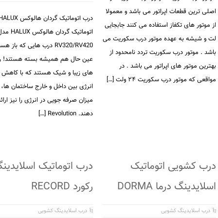
اصلی ترین قطعات اپراتور می باشد و معمولا
از موتور های تکفاز استفاده می کنند جابجایی
اتوماتیک گردان هالوکس LUX
لت و شیشه به عهده موتور درب سکوریت می
RV320/RV420 درب هایی که باز 
باشد . موتور درب سکوریت تردد نامحدود از
عین حال هم همیشه بسته هستند! ر
بهترین موتور های اپراتور می باشد . در
های زیبا و شیک هستند که با کاهش ت
مواقعی که موتور درب سکوریت ۲۴ ولت […]
انرژی بین داخل و خارج ساختمان ها، ب
میزان صرفه جویی در انرژی را نیز ارائ
دهند. Revolution […]
درب کشویی اتوماتیک
درب اتوماتیک اسلایدین
اسلایدینگ درما DORMA
رکورد RECORD
درب اسلایدینگ کشویی
درب اسلایدینگ کشویی