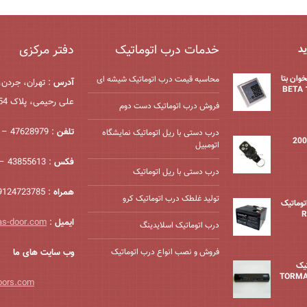
خدمات درب اتوماتیک
دفتر مرکزی
ید
وان بتا
محاسبه قیمت درب اتوماتیک شیشه ‌ای
آدرس
: تهران، جردن،
BETA 
علی رحیمی، پلاک 54، واحد 2
فروش درب اتوماتیک دست دوم
تلفن
: 47628979 – 021
درب دستی با ریل اتوماتیک نمایشگاه
اتومبیل
فکس
: 43855613 – 021
درب دستی با ریل اتوماتیک
همراه
: 09124723785
تولید غلطک درب اتوماتیک کرو
درب اتوماتیک
ایمیل
:
as-door.com
درب اتوماتیک اسلایدینگ
فروش و نصب انواع درب اتوماتیک
وب سایت های ما
یک
oors.com