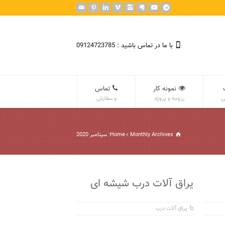
با ما در تماس باشید : 09124723785
نمونه کار
تماس
ی
رزومه و پروژه
و سفارش
Monthly Archives: سپتامبر 2020
Home
یراق آلات درب شیشه ای
یراق آلات درب