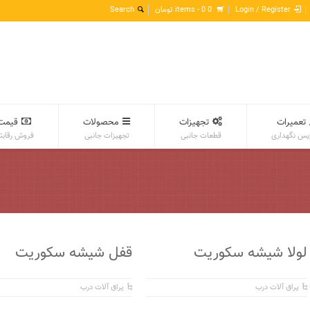
Login / Register
0 items -
0
تومان
تعمیرات
تجهیزات
محصولات
قیمت
س نگهداری
قطعات جانبی
تجهیزات جانبی
فروش رقابت
لولا شیشه سکوریت
قفل شیشه سکوریت
یراق آلات درب
یراق آلات درب