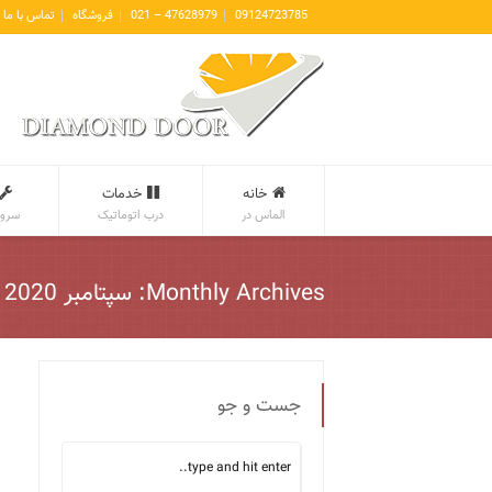
09124723785
47628979 – 021
فروشگاه
تماس با ما
خانه
خدمات
الماس در
درب اتوماتیک
سروی
Monthly Archives: سپتامبر 2020
جست و جو