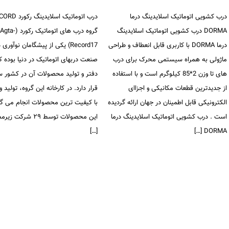
درب کشویی اتوماتیک اسلایدینگ درما
درب اتوماتیک اسلایدینگ 
DORMA درب کشویی اتوماتیک اسلایدینگ
گروه درب های اتوماتیک رکورد (Agta-
درما DORMA با کاربری قابل انعطاف و طراحی
Record17) یکی از پیشگامان نوآوری 
ماژولی به همراه سیستمی محرک برای درب
صنعت دربهای اتوماتیک در دنیا بوده ک
های تا وزن 2*85 کیلوگرم است و با استفاده
دفتر و تولید محصولات آن در کشور 
از جدیدترین قطعات مکانیکی و اجزاای
قرار دارد. در کارخانه این گروه، تولید و
الکترونیکی قابل اطمینان در جهان ارائه گردیده
با کیفیت ترین محصولات انجام می گر
است . درب کشویی اتوماتیک اسلایدینگ درما
این محصولات توسط ۲۹ شرک
[…]
DORMA […]