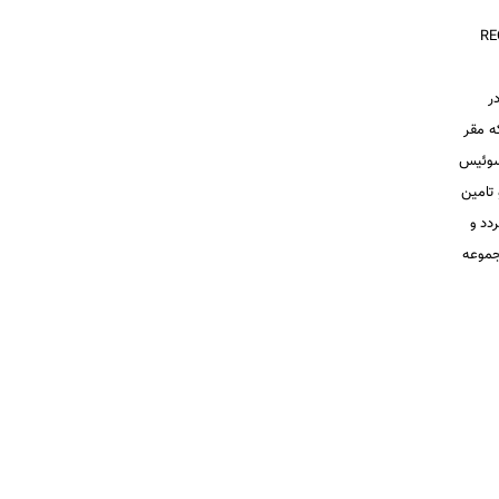
رکورد RECORD
در
ه مقر
سوئیس
 تامین
دد و
ت زیرمجموعه