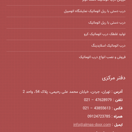
درب دستی با ریل اتوماتیک نمایشگاه اتومبیل
درب دستی با ریل اتوماتیک
تولید غلطک درب اتوماتیک کرو
درب اتوماتیک اسلایدینگ
فروش و نصب انواع درب اتوماتیک
دفتر مرکزی
آدرس
: تهران، جردن، خیابان محمد علی رحیمی، پلاک 54، واحد 2
تلفن
: 47628979 – 021
فکس
: 43855613 – 021
همراه
: 09124723785
ایمیل
:
info@almas-door.com