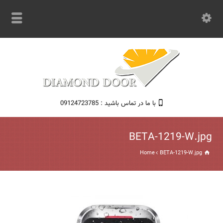
با ما در تماس باشید : 09124723785
BETA-1219-W.jpg
Home
BETA-1219-W.jpg