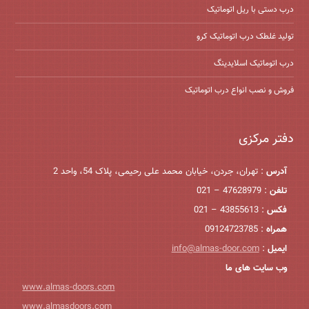
درب دستی با ریل اتوماتیک
تولید غلطک درب اتوماتیک کرو
درب اتوماتیک اسلایدینگ
فروش و نصب انواع درب اتوماتیک
دفتر مرکزی
آدرس
: تهران، جردن، خیابان محمد علی رحیمی، پلاک 54، واحد 2
تلفن
: 47628979 – 021
فکس
: 43855613 – 021
همراه
: 09124723785
ایمیل
:
info@almas-door.com
وب سایت های ما
www.almas-doors.com
www.almasdoors.com